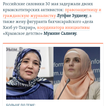
Российские силовики 30 мая задержали двоих
крымскотатарских активисток:
правозащитницу и
гражданскую журналистку
Лутфие Зудиеву
, а
также жену фигуранта бахчисарайского «дела
Хизб ут-Тахрир»,
координатора инициативы
«Крымское детство»
Мумине Салиеву.
БОЛЬШЕ ПО ТЕМЕ: