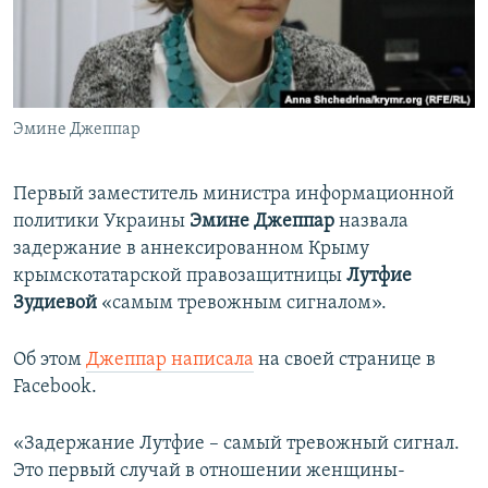
ПРИСОЕДИНЯЙТЕСЬ!
ПОБЕДИТЕЛЕЙ НЕ СУДЯТ?
КРЫМ.НЕПОКОРЕННЫЙ
ELIFBE
Эмине Джеппар
УКРАИНСКАЯ ПРОБЛЕМА КРЫМА
Все сайты RFE/RL
Первый заместитель министра информационной
политики Украины
Эмине Джеппар
назвала
задержание в аннексированном Крыму
крымскотатарской правозащитницы
Лутфие
Зудиевой
«самым тревожным сигналом».
Об этом
Джеппар написала
на своей странице в
Facebook.
«Задержание Лутфие – самый тревожный сигнал.
Это первый случай в отношении женщины-