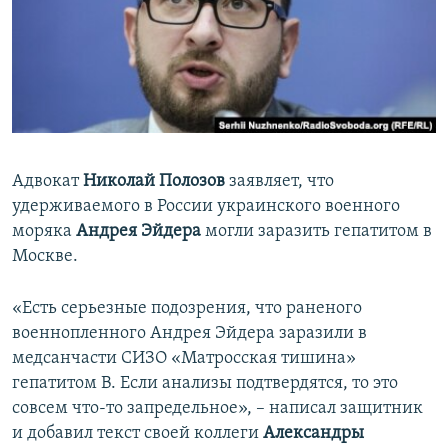
ПРИСОЕДИНЯЙТЕСЬ!
ПОБЕДИТЕЛЕЙ НЕ СУДЯТ?
КРЫМ.НЕПОКОРЕННЫЙ
ELIFBE
УКРАИНСКАЯ ПРОБЛЕМА КРЫМА
Все сайты RFE/RL
Адвокат
Николай Полозов
заявляет, что
удерживаемого в России украинского военного
моряка
Андрея Эйдера
могли заразить гепатитом в
Москве.
«Есть серьезные подозрения, что раненого
военнопленного Андрея Эйдера заразили в
медсанчасти СИЗО «Матросская тишина»
гепатитом В. Если анализы подтвердятся, то это
совсем что-то запредельное», – написал защитник
и добавил текст своей коллеги
Александры