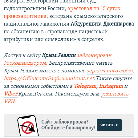
16 марта Белогорский районный суд,
подконтрольный России,
арестовал на 15 суток
правозащитника
, ветерана крымскотатарского
национального движения
Абдурешита Джеппарова
по обвинению в «пропаганде нацистской
атрибутики или символики» в соцсетях.
Доступ к сайту
Крым.Реалии
заблокирован
Роскомнадзором.
Беспрепятственно читать
Крым.Реалии можно с помощью
зеркального сайта
:
https://d1f5ulcomr5aq2.cloudfront.net
.
Также следите
за основными событиями в
Telegram
,
Instagram
и
Viber
Крым.Реалии. Рекомендуем вам
установить
VPN
.
Сайт заблокирован?
читать >
Обойдите блокировку!