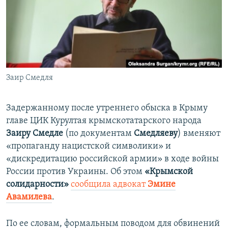
ПРИСОЕДИНЯЙТЕСЬ!
ПОБЕДИТЕЛЕЙ НЕ СУДЯТ?
КРЫМ.НЕПОКОРЕННЫЙ
ELIFBE
УКРАИНСКАЯ ПРОБЛЕМА КРЫМА
Все сайты RFE/RL
Заир Смедля
Задержанному после утреннего обыска в Крыму
главе ЦИК Курултая крымскотатарского народа
Заиру Смедле
(по документам
Смедляеву
) вменяют
«пропаганду нацистской символики» и
«дискредитацию российской армии» в ходе войны
России против Украины. Об этом
«Крымской
солидарности»
сообщила адвокат
Эмине
Авамилева
.
По ее словам, формальным поводом для обвинений