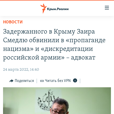
Доступность
ссылки
Вернуться
НОВОСТИ
к
НОВОСТИ
Задержанного в Крыму Заира
основному
СПЕЦПРОЕКТЫ
содержанию
Смедлю обвинили в «пропаганде
ВОДА
Вернутся
ГРУЗ 200
нацизма» и «дискредитации
к
ИСТОРИЯ
КАРТА ВОЕННЫХ ОБЪЕКТОВ КРЫМА
российской армии» – адвокат
главной
ЕЩЕ
11 ЛЕТ ОККУПАЦИИ КРЫМА. 11 ИСТОРИЙ СОПРОТИВЛЕНИЯ
навигации
24 марта 2022, 14:40
Вернутся
РАДІО СВОБОДА
ИНТЕРАКТИВ
к
Поделиться
Читать без VPN
КАК ОБОЙТИ БЛОКИРОВКУ
ИНФОГРАФИКА
поиску
ТЕЛЕПРОЕКТ КРЫМ.РЕАЛИИ
Українською
СОВЕТЫ ПРАВОЗАЩИТНИКОВ
Qırımtatar
ПРОПАВШИЕ БЕЗ ВЕСТИ