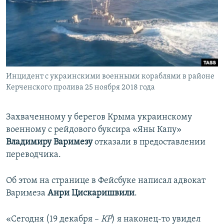
ПРИСОЕДИНЯЙТЕСЬ!
ПОБЕДИТЕЛЕЙ НЕ СУДЯТ?
КРЫМ.НЕПОКОРЕННЫЙ
ELIFBE
УКРАИНСКАЯ ПРОБЛЕМА КРЫМА
Все сайты RFE/RL
Инцидент с украинскими военными кораблями в районе
Керченского пролива 25 ноября 2018 года
Захваченному у берегов Крыма украинскому
военному с рейдового буксира «Яны Капу»
Владимиру Варимезу
отказали в предоставлении
переводчика.
Об этом на странице в Фейсбуке написал адвокат
Варимеза
Анри Цискаришвили
.
«Сегодня (19 декабря –
КР
) я наконец-то увидел