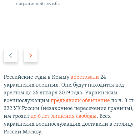
пограничной службы
П
С
р
л
е
е
д
д
Российские суды в Крыму
арестовали
24
ы
у
украинских военных. Они будут находится под
д
ю
арестом до 25 января 2019 года. Украинским
у
щ
военнослужащим
предъявили обвинение
по ч. 3 ст.
щ
и
322 УК России (незаконное пересечение границы),
и
й
им грозит
до 6 лет лишения свободы
. Всех
й
с
украинских военнослужащих доставили в столицу
с
л
России Москву.​
л
а