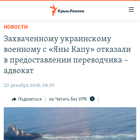
Доступность
ссылки
Вернуться
НОВОСТИ
к
НОВОСТИ
Захваченному украинскому
основному
СПЕЦПРОЕКТЫ
содержанию
военному с «Яны Капу» отказали
ВОДА
Вернутся
ГРУЗ 200
в предоставлении переводчика –
к
ИСТОРИЯ
КАРТА ВОЕННЫХ ОБЪЕКТОВ КРЫМА
адвокат
главной
ЕЩЕ
11 ЛЕТ ОККУПАЦИИ КРЫМА. 11 ИСТОРИЙ СОПРОТИВЛЕНИЯ
навигации
20 декабря 2018, 08:39
Вернутся
РАДІО СВОБОДА
ИНТЕРАКТИВ
к
Поделиться
Читать без VPN
КАК ОБОЙТИ БЛОКИРОВКУ
ИНФОГРАФИКА
поиску
ТЕЛЕПРОЕКТ КРЫМ.РЕАЛИИ
Українською
СОВЕТЫ ПРАВОЗАЩИТНИКОВ
Qırımtatar
ПРОПАВШИЕ БЕЗ ВЕСТИ