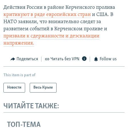
а
й
Действия России в районе Керченского пролива
й
д
критикуют в ряде европейских стран
и США. В
д
НАТО заявили, что внимательно следят за
развитием событий в Керченском проливе и
призвали к сдержанности и деэскалации
напряжения.
Поделиться
Читать без VPN
Follow us
This item is part of
Новости
Весь Крым
ЧИТАЙТЕ ТАКЖЕ:
ТОП-ТЕМА