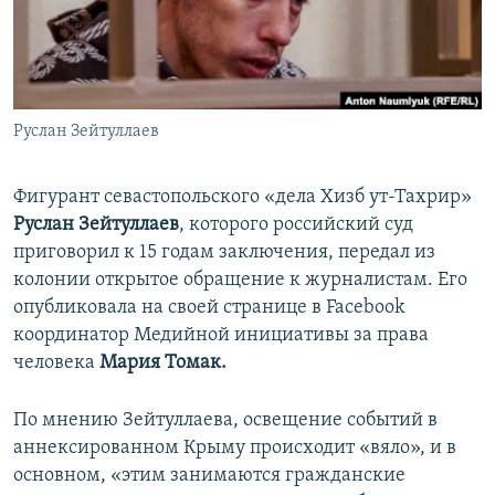
ПРИСОЕДИНЯЙТЕСЬ!
ПОБЕДИТЕЛЕЙ НЕ СУДЯТ?
КРЫМ.НЕПОКОРЕННЫЙ
ELIFBE
Руслан Зейтуллаев
УКРАИНСКАЯ ПРОБЛЕМА КРЫМА
Все сайты RFE/RL
Фигурант севастопольского «дела Хизб ут-Тахрир»
Руслан Зейтуллаев
, которого российский суд
приговорил к 15 годам заключения, передал из
колонии открытое обращение к журналистам. Его
опубликовала на своей странице в Facebook
координатор Медийной инициативы за права
человека
Мария Томак.
По мнению Зейтуллаева, освещение событий в
аннексированном Крыму происходит «вяло», и в
основном, «этим занимаются гражданские