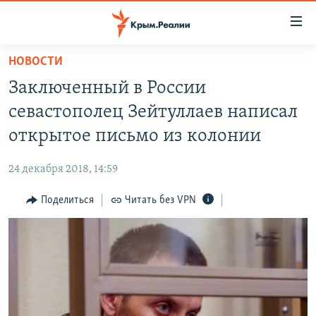
Доступность
ссылки
Вернуться
НОВОСТИ
к
НОВОСТИ
Заключенный в России
основному
СПЕЦПРОЕКТЫ
содержанию
севастополец Зейтуллаев написал
ВОДА
Вернутся
ГРУЗ 200
открытое письмо из колонии
к
ИСТОРИЯ
КАРТА ВОЕННЫХ ОБЪЕКТОВ КРЫМА
главной
24 декабря 2018, 14:59
ЕЩЕ
11 ЛЕТ ОККУПАЦИИ КРЫМА. 11 ИСТОРИЙ СОПРОТИВЛЕНИЯ
навигации
Вернутся
Поделиться
Читать без VPN
РАДІО СВОБОДА
ИНТЕРАКТИВ
к
КАК ОБОЙТИ БЛОКИРОВКУ
ИНФОГРАФИКА
поиску
ТЕЛЕПРОЕКТ КРЫМ.РЕАЛИИ
Українською
СОВЕТЫ ПРАВОЗАЩИТНИКОВ
Qırımtatar
ПРОПАВШИЕ БЕЗ ВЕСТИ