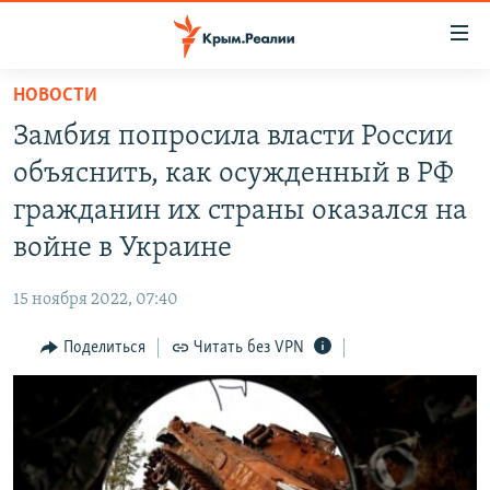
Доступность
ссылки
Вернуться
НОВОСТИ
к
НОВОСТИ
Замбия попросила власти России
основному
СПЕЦПРОЕКТЫ
содержанию
объяснить, как осужденный в РФ
ВОДА
Вернутся
ГРУЗ 200
гражданин их страны оказался на
к
ИСТОРИЯ
КАРТА ВОЕННЫХ ОБЪЕКТОВ КРЫМА
войне в Украине
главной
ЕЩЕ
11 ЛЕТ ОККУПАЦИИ КРЫМА. 11 ИСТОРИЙ СОПРОТИВЛЕНИЯ
навигации
15 ноября 2022, 07:40
Вернутся
РАДІО СВОБОДА
ИНТЕРАКТИВ
к
Поделиться
Читать без VPN
КАК ОБОЙТИ БЛОКИРОВКУ
ИНФОГРАФИКА
поиску
ТЕЛЕПРОЕКТ КРЫМ.РЕАЛИИ
Українською
СОВЕТЫ ПРАВОЗАЩИТНИКОВ
Qırımtatar
ПРОПАВШИЕ БЕЗ ВЕСТИ