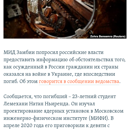
ПРИСОЕДИНЯЙТЕСЬ!
ПОБЕДИТЕЛЕЙ НЕ СУДЯТ?
КРЫМ.НЕПОКОРЕННЫЙ
ELIFBE
УКРАИНСКАЯ ПРОБЛЕМА КРЫМА
Все сайты RFE/RL
МИД Замбии попросил российские власти
предоставить информацию об обстоятельствах того,
как осужденный в России гражданин их страны
оказался на войне в Украине, где впоследствии
погиб. Об этом
говорится в сообщении ведомства
.
Сообщается, что погибший – 23-летний студент
Лемехани Натан Ньиренда. Он изучал
проектирование ядерных установок в Московском
инженерно-физическом институте (МИФИ). В
апреле 2020 года его приговорили к девяти с