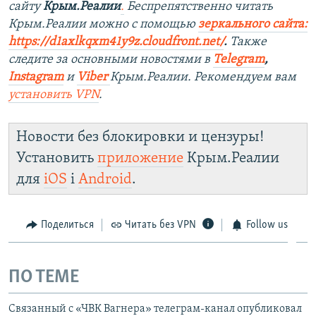
сайту
Крым.Реалии
.
Беспрепятственно читать
Крым.Реалии мож
но с помощью
зеркального сайта:
https://d1axlkqxm41y9z.cloudfront.net/
. ​
Также
следите за основными новостями в
Telegram
,
Instagra
m
и
Viber
Крым.Реалии. Рекомендуем вам
установить
VPN
.
Новости без блокировки и цензуры!
Установить
приложение
Крым.Реалии
для
iOS
і
Android
.
Поделиться
Читать без VPN
Follow us
ПО ТЕМЕ
Связанный с «ЧВК Вагнера» телеграм-канал опубликовал