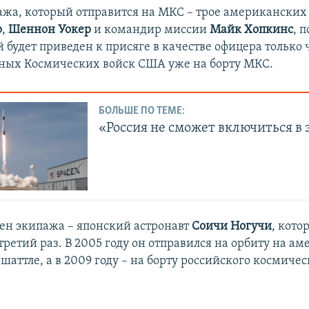
пажа, который отправится на МКС – трое американских 
р
,
Шеннон Уокер
и командир миссии
Майк Хопкинс
, 
 будет приведен к присяге в качестве офицера только 
ных Космических войск США уже на борту МКС.
БОЛЬШЕ ПО ТЕМЕ:
«Россия не сможет включиться в 
ен экипажа – японский астронавт
Соичи Ногучи
, кото
третий раз. В 2005 году он отправился на орбиту на а
аттле, а в 2009 году – на борту российского космичес