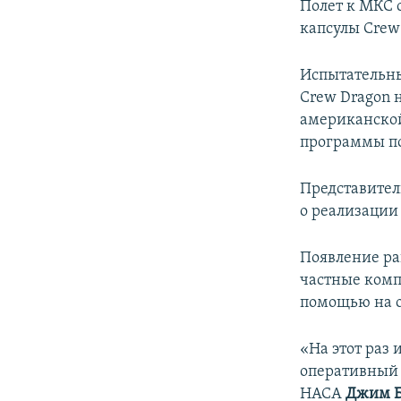
Полет к МКС 
капсулы Crew
Испытательный
Crew Dragon н
американской
программы по
Представител
о реализации 
Появление рак
частные комп
помощью на о
«На этот раз 
оперативный 
НАСА
Джим Б