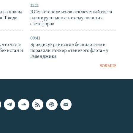
11:11
ал о новом
В Севастополе из-за отключений света
ка Шведа
планируют менять схему питания
светофоров
09:41
 что часть
Бровди: украинские беспилотники
збекистан и
поразили танкер «теневого флота» у
Геленджика
БОЛЬШЕ