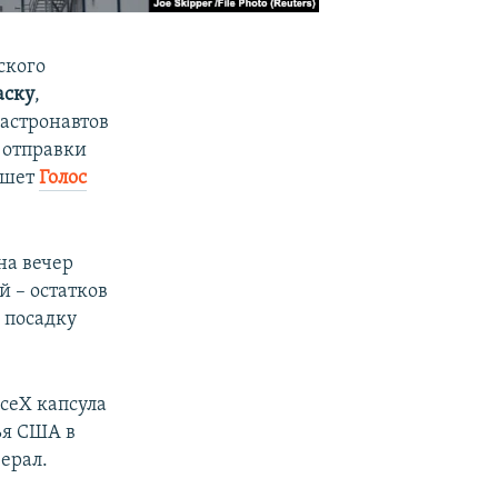
ского
аску
,
 астронавтов
 отправки
ишет
Голос
на вечер
 – остатков
 посадку
ceX капсула
ья США в
ерал.