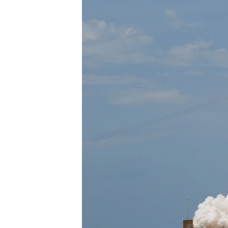
ПОБЕДИТЕЛЕЙ НЕ СУДЯТ?
КРЫМ.НЕПОКОРЕННЫЙ
ELIFBE
УКРАИНСКАЯ ПРОБЛЕМА КРЫМА