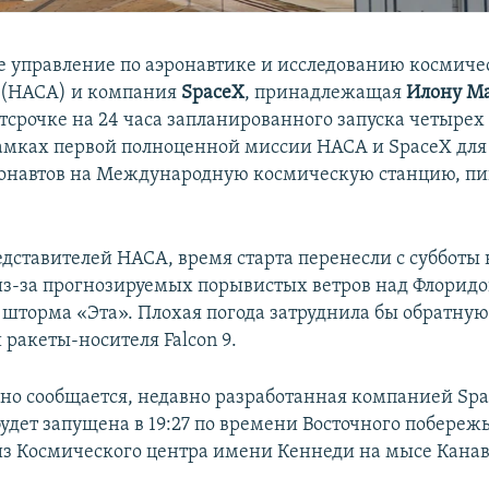
 управление по аэронавтике и исследованию космиче
 (НАСА) и компания
SpaceX
, принадлежащая
Илону М
тсрочке на 24 часа запланированного запуска четырех
рамках первой полноценной миссии НАСА и SpaceX для
ронавтов на Международную космическую станцию, п
едставителей НАСА, время старта перенесли с субботы 
из-за прогнозируемых порывистых ветров над Флоридой
 шторма «Эта». Плохая погода затруднила бы обратную
ракеты-носителя Falcon 9.
но сообщается, недавно разработанная компанией Spa
будет запущена в 19:27 по времени Восточного побереж
из Космического центра имени Кеннеди на мысе Канав