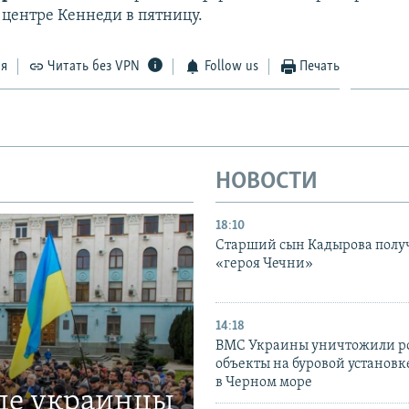
центре Кеннеди в пятницу.
ся
Читать без VPN
Follow us
Печать
НОВОСТИ
18:10
Старший сын Кадырова полу
«героя Чечни»
14:18
ВМС Украины уничтожили р
объекты на буровой установ
в Черном море
где украинцы