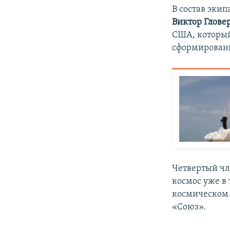
В состав эки
Виктор Глове
США, который
сформирован
Четвертый чл
космос уже в 
космическом ш
«Союз».