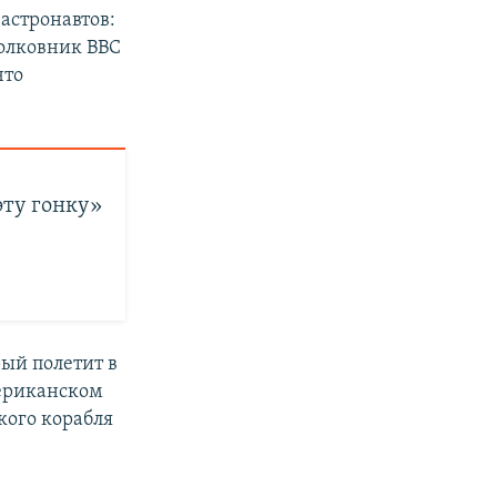
астронавтов:
полковник ВВС
что
эту гонку»
рый полетит в
мериканском
кого корабля