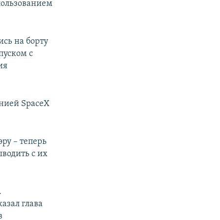
пользованием
ись на борту
пуском с
ия
нией SpaceX
эру – теперь
водить с их
.
азал глава
в