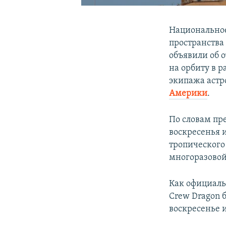
Национальное
пространства
объявили об о
на орбиту в 
экипажа аст
Америки
.
По словам пр
воскресенья 
тропического
многоразовой 
Как официаль
Crew Dragon 
воскресенье 