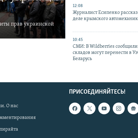
12:08
Журналист Есипенко рассказ
деле крымского автомехани
щиты прав украинской
10:45
СМИ: В Wildberries сообщили,
складов могут перенести в У
Беларусь
ПРИСОЕДИНЯЙТЕСЬ!
и. О нас
омментирования
опирайта