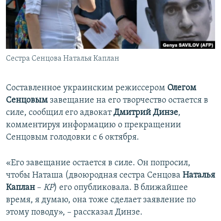
ПРИСОЕДИНЯЙТЕСЬ!
ПОБЕДИТЕЛЕЙ НЕ СУДЯТ?
КРЫМ.НЕПОКОРЕННЫЙ
ELIFBE
Сестра Сенцова Наталья Каплан
УКРАИНСКАЯ ПРОБЛЕМА КРЫМА
Все сайты RFE/RL
Составленное украинским режиссером
Олегом
Сенцовым
завещание на его творчество остается в
силе, сообщил его адвокат
Дмитрий Динзе
,
комментируя информацию о прекращении
Сенцовым голодовки с 6 октября.
«Его завещание остается в силе. Он попросил,
чтобы Наташа (двоюродная сестра Сенцова
Наталья
Каплан
–
КР
) его опубликовала. В ближайшее
время, я думаю, она тоже сделает заявление по
этому поводу», – рассказал Динзе.