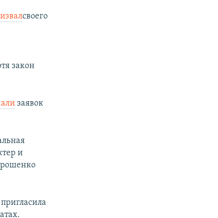
извал
своего
е
отя закон
чали
заявок
.
альная
ктер и
орошенко
 пригласила
атах.