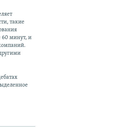
еляет
ти, такие
сования
 60 минут, и
компаний.
 другими
дебатах
 выделенное