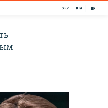
УКР
КТА
ть
мым