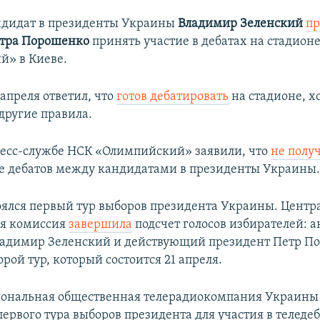
ндидат в президенты Украины
Владимир Зеленский
пр
тра Порошенко
принять участие в дебатах на стадион
й» в Киеве.
апреля ответил, что
готов дебатировать
на стадионе, х
другие правила.
ресс-службе НСК «Олимпийский» заявили, что
не полу
е дебатов между кандидатами в президенты Украины
тоялся первый тур выборов президента Украины. Центр
ая комиссия
завершила
подсчет голосов избирателей: а
ладимир Зеленский и действующий президент Петр П
орой тур, который состоится 21 апреля.
иональная общественная телерадиокомпания Украины
ервого тура выборов президента для участия в теледеб