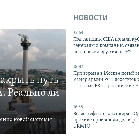
НОВОСТИ
22:54
Под санкции США попали ку
генералы и компании, связа
поставками оружия из РФ
18:44
При взрыве в Москве погиб г
закрыть путь
майор армии РФ Плохотнюк и
главкома ВКС – российские 
. Реально ли
16:55
Возле нефтяного танкера в 
ление новой системы
проливе произошли два взры
UKMTO