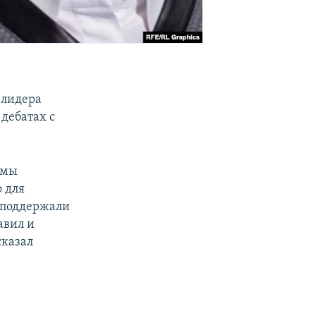
 лидера
дебатах с
 мы
 для
е поддержали
авил и
сказал