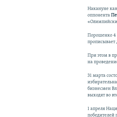
Накануне ка
оппонента
Пе
«Олимпийски
Порошенко 4 
прописывает 
При этом в п
на проведени
31 марта сос
избирательн
бизнесмен В
выходят во вт
1 апреля Нац
победителей п