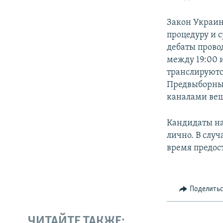
Закон Украин
процедуру и 
дебаты прово
между 19:00 
транслируютс
Предвыборные
каналами ве
Кандидаты на
лично. В случ
время предост
Поделить
ЧИТАЙТЕ ТАКЖЕ: