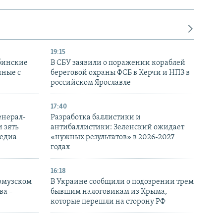
19:15
бинские
В СБУ заявили о поражении кораблей
нные с
береговой охраны ФСБ в Керчи и НПЗ в
российском Ярославле
17:40
енерал-
Разработка баллистики и
 зять
антибаллистики: Зеленский ожидает
медиа
«нужных результатов» в 2026-2027
годах
16:18
Ормузском
В Украине сообщили о подозрении трем
ва –
бывшим налоговикам из Крыма,
которые перешли на сторону РФ