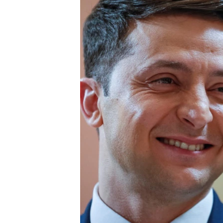
ПОБЕДИТЕЛЕЙ НЕ СУДЯТ?
КРЫМ.НЕПОКОРЕННЫЙ
ELIFBE
УКРАИНСКАЯ ПРОБЛЕМА КРЫМА