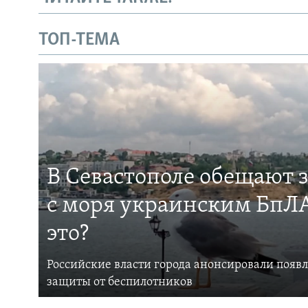
ТОП-ТЕМА
В Севастополе обещают 
с моря украинским БпЛА
это?
Российские власти города анонсировали появ
защиты от беспилотников