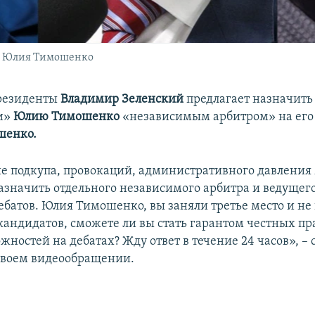
, Юлия Тимошенко
президенты
Владимир Зеленский
предлагает назначить
и»
Юлию Тимошенко
«независимым арбитром» на его 
шенко.
е подкупа, провокаций, административного давления
азначить отдельного независимого арбитра и ведущего
ебатов. Юлия Тимошенко, вы заняли третье место и н
 кандидатов, сможете ли вы стать гарантом честных пр
ностей на дебатах? Жду ответ в течение 24 часов», – 
своем видеообращении.