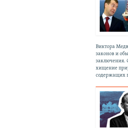
Виктора Медв
законов и об
заключения. 
хищение прир
содержащих г