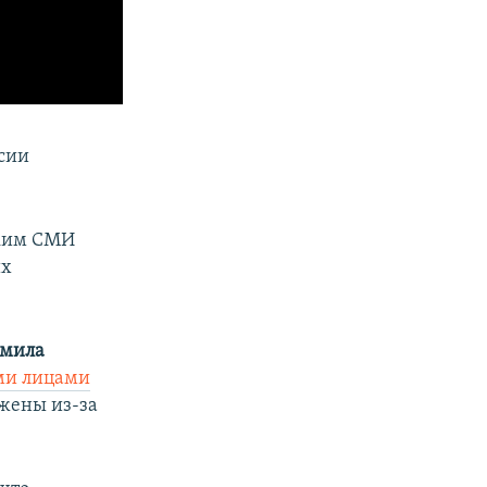
сии
ким СМИ
их
мила
ми лицами
жены из-за