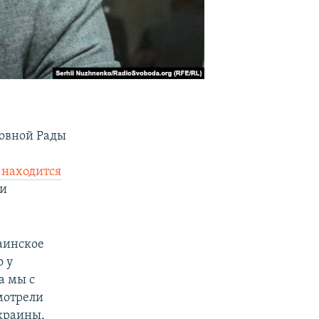
ховной Рады
 находится
 и
аинское
о у
а мы с
мотрели
краины,