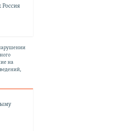
 Россия
 нарушении
нного
ние на
ведений,
рыму