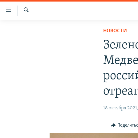
Доступность
ссылки
Искать
Вернуться
НОВОСТИ
НОВОСТИ
к
СПЕЦПРОЕКТЫ
основному
Зелен
содержанию
ВОДА
ГРУЗ 200
Вернутся
Медве
ИСТОРИЯ
КАРТА ВОЕННЫХ ОБЪЕКТОВ КРЫМА
к
главной
ЕЩЕ
11 ЛЕТ ОККУПАЦИИ КРЫМА. 11 ИСТОРИЙ
росси
навигации
СОПРОТИВЛЕНИЯ
РАДІО СВОБОДА
ИНТЕРАКТИВ
Вернутся
отреа
к
КАК ОБОЙТИ БЛОКИРОВКУ
ИНФОГРАФИКА
поиску
ТЕЛЕПРОЕКТ КРЫМ.РЕАЛИИ
18 октября 2021,
СОВЕТЫ ПРАВОЗАЩИТНИКОВ
Поделить
ПРОПАВШИЕ БЕЗ ВЕСТИ