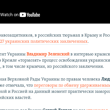
авозащитников, в российских тюрьмах в Крыму и Рос
127 украинских политических заключенных
.
дент Украины
Владимир Зеленский
в интервью крымс
 в Кремле «тормозят» процесс освобождения украинск
, в том числе крымчан, из российского заключения.
ая Верховной Рады Украины по правам человека
Люд
же отмечала, что
переговоры по обмену удерживаемы
ой и Россией на данный момент практически заморо
ийских властей.