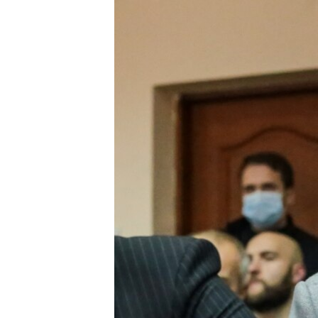
ПОБЕДИТЕЛЕЙ НЕ СУДЯТ?
КРЫМ.НЕПОКОРЕННЫЙ
ELIFBE
УКРАИНСКАЯ ПРОБЛЕМА КРЫМА