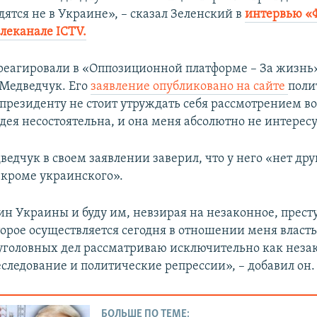
ятся не в Украине», – сказал Зеленский в
интервью «
елеканале ICTV.
треагировали в «Оппозиционной платформе – За жизнь
 Медведчук. Его
заявление опубликовано на сайте
поли
 президенту не стоит утруждать себя рассмотрением во
дея несостоятельна, и она меня абсолютно не интересу
едчук в своем заявлении заверил, что у него «нет дру
 кроме украинского».
ин Украины и буду им, невзирая на незаконное, прест
торое осуществляется сегодня в отношении меня власть
головных дел рассматриваю исключительно как неза
еследование и политические репрессии», – добавил он.
БОЛЬШЕ ПО ТЕМЕ: