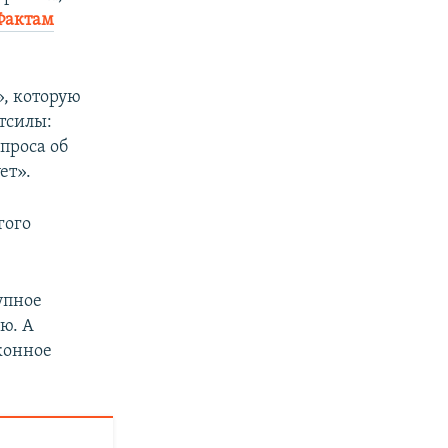
Фактам
», которую
тсилы:
проса об
ет».
гого
упное
ю. А
конное