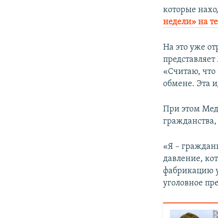
которые наход
недели» на т
На это уже о
представляет
«Считаю, что
обмене. Эта и
При этом Медв
гражданства,
«Я – граждан
давление, ко
фабрикацию у
уголовное пр