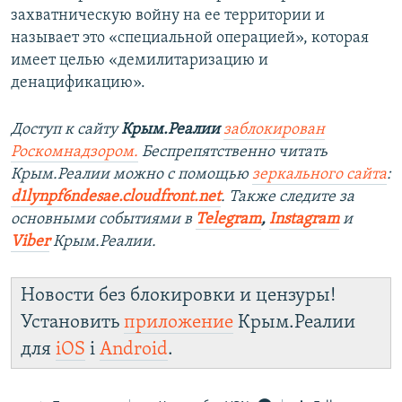
захватническую войну на ее территории и
называет это «специальной операцией», которая
имеет целью «демилитаризацию и
денацификацию».
Доступ к сайту
Крым.Реалии
заблокирован
Роскомнадзором.
Беспрепятственно читать
Крым.Реалии можно с помощью
зеркального сайта
:
d1lynpf6ndesae.cloudfront.net
. Также следите за
основными событиями в
Telegram
,
Instagram
и
Viber
Крым.Реалии.
Новости без блокировки и цензуры!
Установить
приложение
Крым.Реалии
для
iOS
і
Android
.