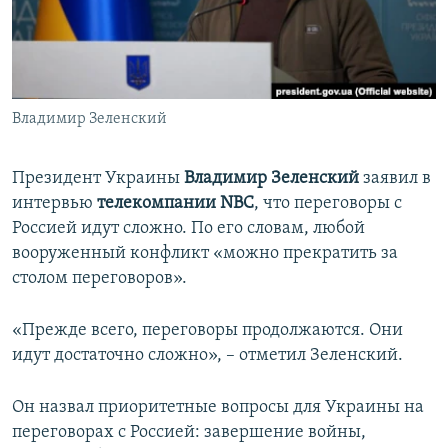
ПРИСОЕДИНЯЙТЕСЬ!
ПОБЕДИТЕЛЕЙ НЕ СУДЯТ?
КРЫМ.НЕПОКОРЕННЫЙ
ELIFBE
Владимир Зеленский
УКРАИНСКАЯ ПРОБЛЕМА КРЫМА
Все сайты RFE/RL
Президент Украины
Владимир Зеленский
заявил в
интервью
телекомпании NBC
, что переговоры с
Россией идут сложно. По его словам, любой
вооруженный конфликт «можно прекратить за
столом переговоров».
«Прежде всего, переговоры продолжаются. Они
идут достаточно сложно», – отметил Зеленский.
Он назвал приоритетные вопросы для Украины на
переговорах с Россией: завершение войны,