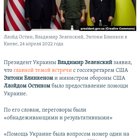
ПРИСОЕДИНЯЙТЕСЬ!
ПОБЕДИТЕЛЕЙ НЕ СУДЯТ?
КРЫМ.НЕПОКОРЕННЫЙ
ELIFBE
Ллойд Остин, Владимир Зеленский, Энтони Блинкен в
УКРАИНСКАЯ ПРОБЛЕМА КРЫМА
Киеве, 24 апреля 2022 года
Все сайты RFE/RL
Президент Украины
Владимир Зеленский
заявил,
что
главной темой встречи
с госсекретарем США
Энтони Блинкеном
и министром обороны США
Ллойдом Остином
было предоставление помощи
Украине.
По его словам, переговоры были
«обнадеживающими и результативными»
«Помощь Украине была вопросом номер один на