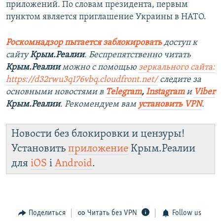
приложений. По словам президента, первым
пунктом является приглашение Украины в НАТО.
Роскомнадзор пытается заблокировать
доступ к
сайту
Крым.Реалии
. Беспрепятственно читать
Крым.Реалии
можно с помощью
зеркального сайта:
https://d32rwu3q176vbq.cloudfront.net/
следите за
основными новостями в
Telegram
,
Instagram
и
Viber
Крым.Реалии
. Рекомендуем вам
установить VPN
.
Новости без блокировки и цензуры!
Установить
приложение
Крым.Реалии
для
iOS
і
Android
.
Поделиться
Читать без VPN
Follow us