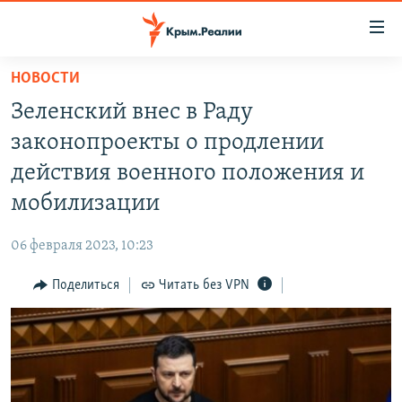
Доступность
ссылки
Вернуться
НОВОСТИ
к
НОВОСТИ
Зеленский внес в Раду
основному
СПЕЦПРОЕКТЫ
содержанию
законопроекты о продлении
ВОДА
Вернутся
ГРУЗ 200
действия военного положения и
к
ИСТОРИЯ
КАРТА ВОЕННЫХ ОБЪЕКТОВ КРЫМА
мобилизации
главной
ЕЩЕ
11 ЛЕТ ОККУПАЦИИ КРЫМА. 11 ИСТОРИЙ СОПРОТИВЛЕНИЯ
навигации
06 февраля 2023, 10:23
Вернутся
РАДІО СВОБОДА
ИНТЕРАКТИВ
к
Поделиться
Читать без VPN
КАК ОБОЙТИ БЛОКИРОВКУ
ИНФОГРАФИКА
поиску
ТЕЛЕПРОЕКТ КРЫМ.РЕАЛИИ
Українською
СОВЕТЫ ПРАВОЗАЩИТНИКОВ
Qırımtatar
ПРОПАВШИЕ БЕЗ ВЕСТИ