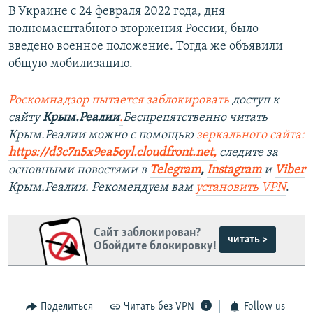
В Украине с 24 февраля 2022 года, дня
полномасштабного вторжения России, было
введено военное положение. Тогда же объявили
общую мобилизацию.
Роскомнадзор пытается заблокировать
доступ к
сайту
Крым.Реалии
.
Беспрепятственно читать
Крым.Реалии можно с помощью
зеркального сайта:
https://d3c7n5x9ea5oyl.cloudfront.net,
следите за
основными новостями в
Telegram
,
Instagram
и
Viber
Крым.Реалии. Рекомендуем вам
установить VPN
.
Сайт заблокирован?
читать >
Обойдите блокировку!
Поделиться
Читать без VPN
Follow us