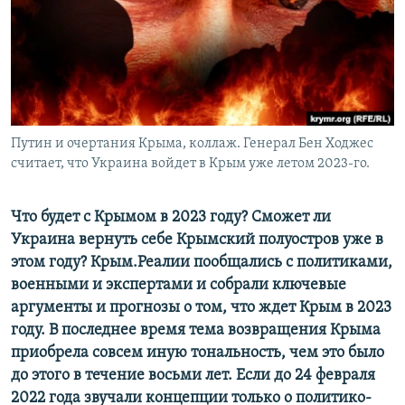
ПРИСОЕДИНЯЙТЕСЬ!
ПОБЕДИТЕЛЕЙ НЕ СУДЯТ?
КРЫМ.НЕПОКОРЕННЫЙ
ELIFBE
УКРАИНСКАЯ ПРОБЛЕМА КРЫМА
Все сайты RFE/RL
Путин и очертания Крыма, коллаж. Генерал Бен Ходжес
считает, что Украина войдет в Крым уже летом 2023-го.
Что будет с Крымом в 2023 году? Сможет ли
Украина вернуть себе Крымский полуостров уже в
этом году? Крым.Реалии пообщались с политиками,
военными и экспертами и собрали ключевые
аргументы и прогнозы о том, что ждет Крым в 2023
году. В последнее время тема возвращения Крыма
приобрела совсем иную тональность, чем это было
до этого в течение восьми лет. Если до 24 февраля
2022 года звучали концепции только о политико-