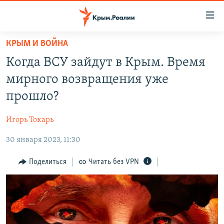
Доступность
ссылки
Вернуться
КРЫМ И ВОЙНА
к
НОВОСТИ
Когда ВСУ зайдут в Крым. Время
основному
СПЕЦПРОЕКТЫ
содержанию
мирного возвращения уже
ВОДА
Вернутся
ГРУЗ 200
прошло?
к
ИСТОРИЯ
КАРТА ВОЕННЫХ ОБЪЕКТОВ КРЫМА
главной
Игорь Токарь
ЕЩЕ
11 ЛЕТ ОККУПАЦИИ КРЫМА. 11 ИСТОРИЙ СОПРОТИВЛЕНИЯ
навигации
Вернутся
30 января 2023, 11:30
РАДІО СВОБОДА
ИНТЕРАКТИВ
к
КАК ОБОЙТИ БЛОКИРОВКУ
ИНФОГРАФИКА
Поделиться
Читать без VPN
поиску
ТЕЛЕПРОЕКТ КРЫМ.РЕАЛИИ
Українською
СОВЕТЫ ПРАВОЗАЩИТНИКОВ
Qırımtatar
ПРОПАВШИЕ БЕЗ ВЕСТИ