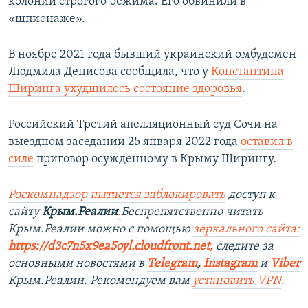
колонии строгого режима. Его обвинили в
«шпионаже».
В ноябре 2021 года бывший украинский омбудсмен
Людмила Денисова
сообщила, что у
Константина
Ширинга ухудшилось состояние здоровья
.
Российский Третий апелляционный суд Сочи на
выездном заседании 25 января 2022 года
оставил в
силе
приговор осужденному в Крыму Ширингу.
Роскомнадзор пытается заблокировать
доступ к
сайту
Крым.Реалии
.
Беспрепятственно читать
Крым.Реалии можно с помощью
зеркального сайта:
https://d3c7n5x9ea5oyl.cloudfront.net,
следите за
основными новостями в
Telegram
,
Instagram
и
Viber
Крым.Реалии. Рекомендуем вам
установить VPN
.