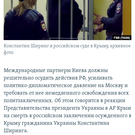
ПРИСОЕДИНЯЙТЕСЬ!
ПОБЕДИТЕЛЕЙ НЕ СУДЯТ?
КРЫМ.НЕПОКОРЕННЫЙ
ELIFBE
УКРАИНСКАЯ ПРОБЛЕМА КРЫМА
Все сайты RFE/RL
Константин Ширинг в российском суде в Крыму, архивное
фото
Международные партнеры Киева должны
решительно осудить действия РФ, усиливать
политико-дипломатическое давление на Москву и
требовать от нее немедленного освобождения всех
политзаключенных. Об этом говорится в реакции
Представительства президента Украины в АР Крым
на смерть в российском заключении осужденного в
Крыму гражданина Украины Константина
Ширинга.