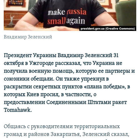
ПРИСОЕДИНЯЙТЕСЬ!
ПОБЕДИТЕЛЕЙ НЕ СУДЯТ?
КРЫМ.НЕПОКОРЕННЫЙ
ELIFBE
Владимир Зеленский
УКРАИНСКАЯ ПРОБЛЕМА КРЫМА
Все сайты RFE/RL
Президент Украины Владимир Зеленский 31
октября в Ужгороде рассказал, что Украина не
получила военную помощь, которую ее партнеры и
союзники обещали. Он также упрекнул в
раскрытии секретных пунктов «плана победы», в
которых Киев просил, в частности, о
предоставлении Соединенными Штатами ракет
Tomahawk.
Общаясь с руководителями территориальных
громад и районов Закарпатья, Зеленский сказал,