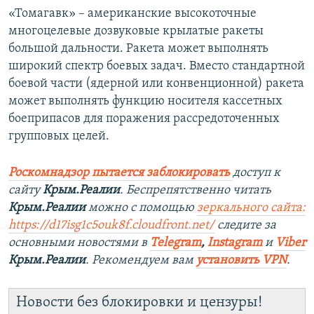
«Томагавк» – американские высокоточные
многоцелевые дозвуковые крылатые ракеты
большой дальности. Ракета может выполнять
широкий спектр боевых задач. Вместо стандартной
боевой части (ядерной или конвенционной) ракета
может выполнять функцию носителя кассетных
боеприпасов для поражения рассредоточенных
групповых целей.
Роскомнадзор пытается заблокировать
доступ к
сайту
Крым.Реалии
. Беспрепятственно читать
Крым.Реалии
можно с помощью
зеркального сайта:
https://d17isg1c5ouk8f.cloudfront.net/
следите за
основными новостями в
Telegram
,
Instagram
и
Viber
Крым.Реалии
. Рекомендуем вам
установить VPN
.
Новости без блокировки и цензуры!