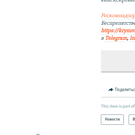
аннексирован
Роскомнадзор
Беспрепятст
https://krymr
в
Telegram
,
In
Поделить
This item is part of
Новости
В