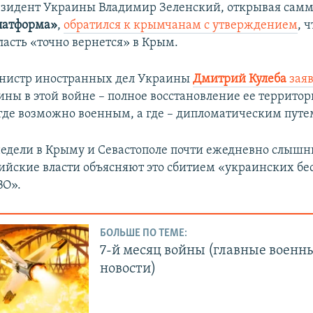
резидент Украины Владимир Зеленский, открывая сам
латформа»
,
обратился к крымчанам с утверждением
, ч
ласть «точно вернется» в Крым.
инистр иностранных дел Украины
Дмитрий Кулеба
зая
ины в этой войне – полное восстановление ее террито
 где возможно военным, а где – дипломатическим путе
недели в Крыму и Севастополе почти ежедневно слышн
сийские власти объясняют это сбитием «украинских б
ВО».
БОЛЬШЕ ПО ТЕМЕ:
7-й месяц войны (главные военн
новости)