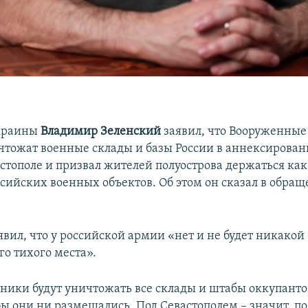
краины
Владимир Зеленский
заявил, что Вооруженные
тожат военные склады и базы России в аннексирован
стополе и призвал жителей полуострова держаться ка
ссийских военных объектов. Об этом он сказал в обра
явил, что у российской армии «нет и не будет никакой
го тихого места».
ики будут уничтожать все склады и штабы оккупанто
бы они ни размещались. Под Севастополем – значит, по