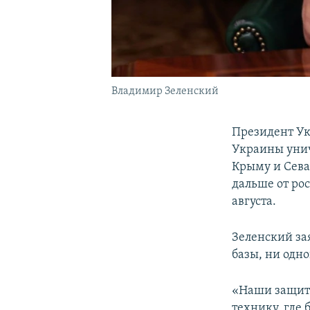
Владимир Зеленский
Президент У
Украины унич
Крыму и Сева
дальше от ро
августа.
Зеленский за
базы, ни одно
«Наши защитн
технику, где 