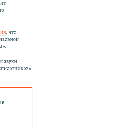
мит
то
вил
, что
риальной
м».
ы звуки
еспилотников»
ые