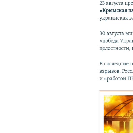
23 августа п
«Крымская п
украинская в
30 августа м
«победа Укра
целостности,
В последние 
взрывов. Рос
и «работой П