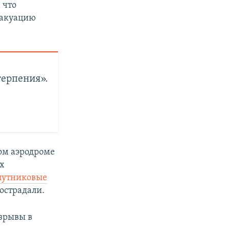
, что
вакуацию
терпения».
ном аэродроме
ых
путниковые
острадали.
взрывы в