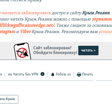
ном Россией Крыму.
 пытается заблокировать
доступ к сайту
Крым.Реалии
.
венно читать Крым.Реалии можно с помощью
зеркально
dfifckwgzffw.azureedge.net/
. ​
Также следите за основны
stagram
и
Viber
Крым.Реалии. Рекомендуем вам
устан
Сайт заблокирован?
читать >
Обойдите блокировку!
ся
Читать без VPN
Follow us
Печать
есь Крым