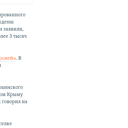
ированного
еждены
и заявили,
лее 3 тысяч
рсией»
. В
и
раинского
ном Крыму
 говорил на
селке