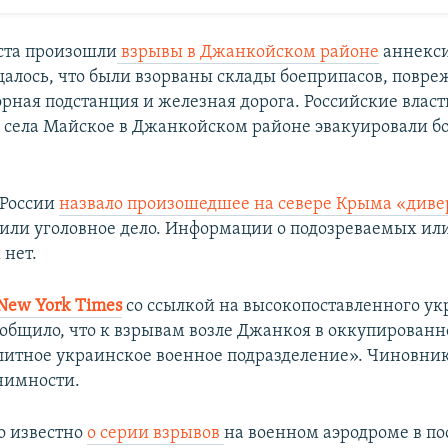
уста произошли
взрывы в Джанкойском районе
аннекс
алось, что были взорваны склады боеприпасов, повр
рная подстанция и железная дорога. Российские власт
а села Майское в Джанкойском районе эвакуировали бо
России
назвало произошедшее на севере Крыма «диве
или уголовное дело. Информации о подозреваемых ил
нет.
New York Times
со ссылкой на высокопоставленного ук
общило, что к взрывам возле Джанкоя в оккупирован
литное украинское военное подразделение». Чиновник
нимности.
ло известно
о серии взрывов
на военном аэродроме в по