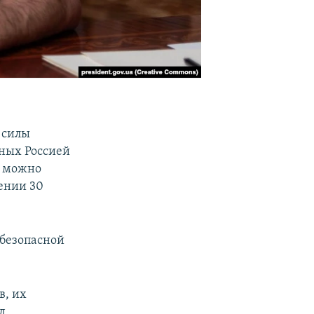
 силы
ных Россией
к можно
щении 30
 безопасной
в, их
д