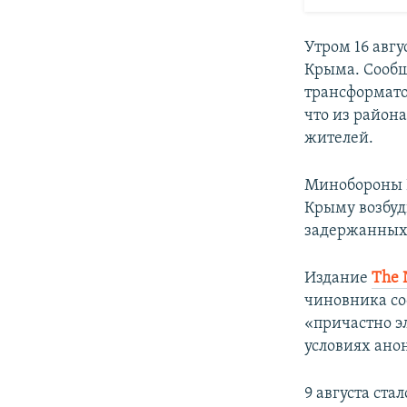
Утром 16 авг
Крыма. Сообщ
трансформато
что из район
жителей.
Минобороны 
Крыму возбуд
задержанных 
Издание
The 
чиновника со
«причастно э
условиях ано
9 августа ста