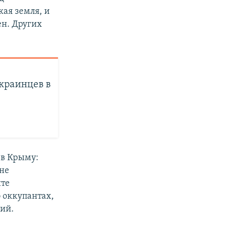
кая земля, и
ен. Других
украинцев в
 в Крыму:
 не
йте
 оккупантах,
ий.