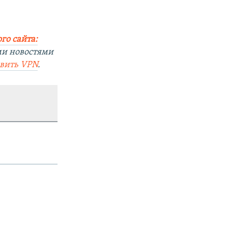
го сайта:
ми новостями
овить
VPN
.