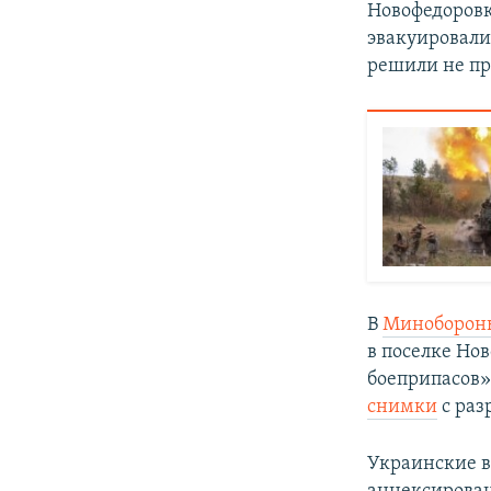
Новофедоровк
эвакуировали
решили не пр
В
Минобороны
в поселке Но
боеприпасов»
снимки
с раз
Украинские вл