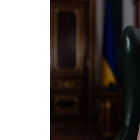
ПОБЕДИТЕЛЕЙ НЕ СУДЯТ?
КРЫМ.НЕПОКОРЕННЫЙ
ELIFBE
УКРАИНСКАЯ ПРОБЛЕМА КРЫМА