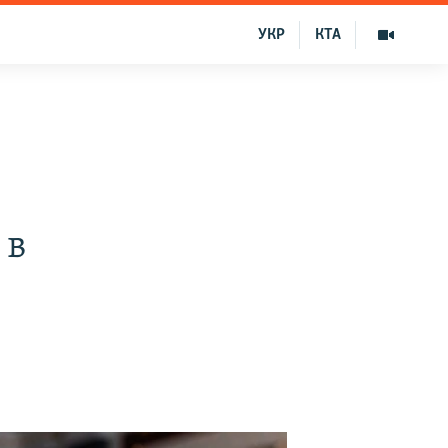
УКР
КТА
 в