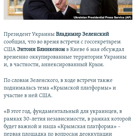
ПРИСОЕДИНЯЙТЕСЬ!
ПОБЕДИТЕЛЕЙ НЕ СУДЯТ?
КРЫМ.НЕПОКОРЕННЫЙ
ELIFBE
Президент Украины
Владимир Зеленский
УКРАИНСКАЯ ПРОБЛЕМА КРЫМА
сообщил, что во время встречи с госсекретарем
Все сайты RFE/RL
США
Энтони Блинкеном
в Киеве 6 мая обсуждал
временно оккупированные территории Украины
и, в частности, аннексированный Крым.
По словам Зеленского, в ходе встречи также
поднималась тема «Крымской платформы» и
участие в ней США.
«В этот год, фундаментальный для украинцев, в
рамках 30-летия независимости, в рамках которой
будет важной и наша «Крымская платформа» –
первая площадка по вопросам деоккупации