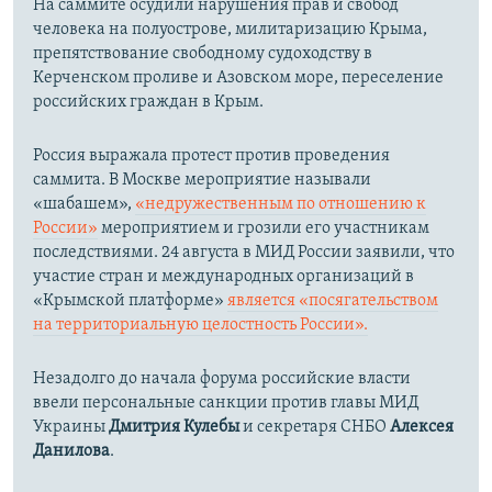
На саммите осудили нарушения прав и свобод
человека на полуострове, милитаризацию Крыма,
препятствование свободному судоходству в
Керченском проливе и Азовском море, переселение
российских граждан в Крым.
Россия выражала протест против проведения
саммита. В Москве мероприятие называли
«шабашем»,
«недружественным по отношению к
России»
мероприятием и грозили его участникам
последствиями. 24 августа в МИД России заявили, что
участие стран и международных организаций в
«Крымской платформе»
является «посягательством
на территориальную целостность России».
Незадолго до начала форума российские власти
ввели персональные санкции против главы МИД
Украины
Дмитрия Кулебы
и секретаря СНБО
Алексея
Данилова
.