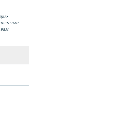
ощью
основными
 вам