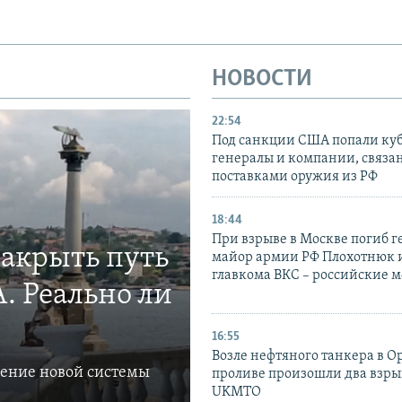
НОВОСТИ
22:54
Под санкции США попали ку
генералы и компании, связа
поставками оружия из РФ
18:44
При взрыве в Москве погиб г
закрыть путь
майор армии РФ Плохотнюк и
главкома ВКС – российские 
. Реально ли
16:55
Возле нефтяного танкера в 
ление новой системы
проливе произошли два взры
UKMTO