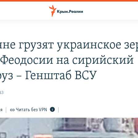
яне грузят украинское зе
 Феодосии на сирийский
руз – Генштаб ВСУ
43
ся
Читать без VPN