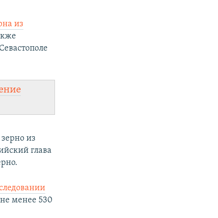
рна из
акже
 Севастополе
ение
 зерно из
ийский глава
ерно.
асследовании
 не менее 530