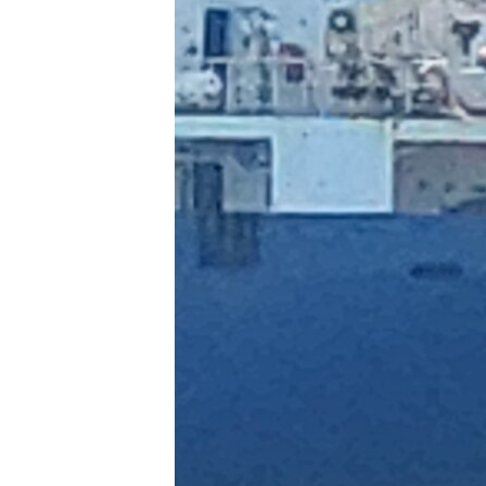
ПОБЕДИТЕЛЕЙ НЕ СУДЯТ?
КРЫМ.НЕПОКОРЕННЫЙ
ELIFBE
УКРАИНСКАЯ ПРОБЛЕМА КРЫМА