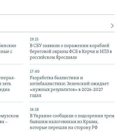
19:15
бинские
В СБУ заявили о поражении кораблей
нные с
береговой охраны ФСБ в Керчи и НПЗ в
российском Ярославле
17:40
енерал-
Разработка баллистики и
 зять
антибаллистики: Зеленский ожидает
медиа
«нужных результатов» в 2026-2027
годах
16:18
Ормузском
В Украине сообщили о подозрении трем
ва –
бывшим налоговикам из Крыма,
которые перешли на сторону РФ