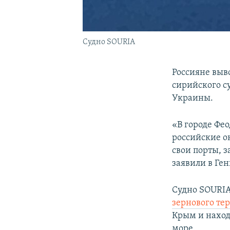
Судно SOURIA
Россияне выв
сирийского с
Украины.
«В городе Фе
российские о
свои порты, 
заявили в Ге
Судно SOURIA
зернового те
Крым и наход
море.