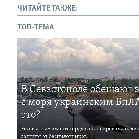
ЧИТАЙТЕ ТАКЖЕ:
ТОП-ТЕМА
В Севастополе обещают 
с моря украинским БпЛА
это?
Российские власти города анонсировали появ
защиты от беспилотников