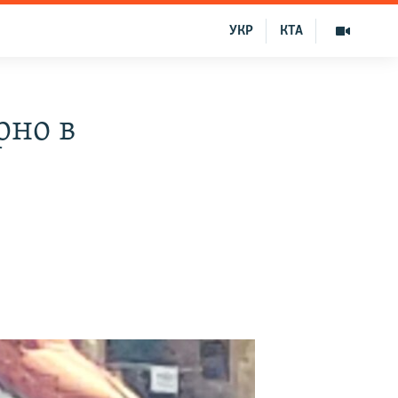
УКР
КТА
рно в