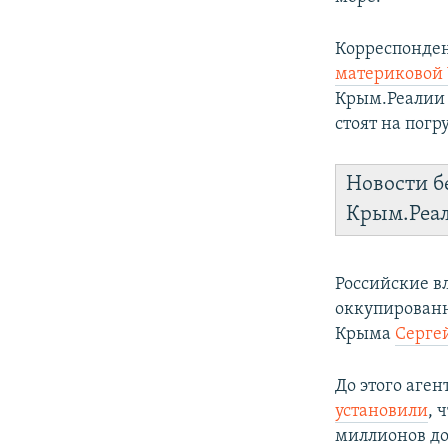
Корреспонде
материковой
Крым.Реали
стоят на погр
Новости б
Крым.Реа
Российские в
оккупированн
Крыма
Серге
До этого аген
установили
, 
миллионов до