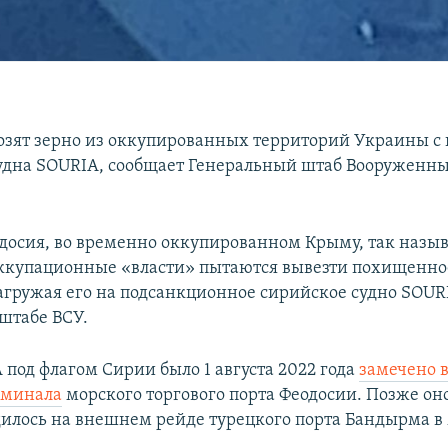
озят зерно из оккупированных территорий Украины 
удна SOURIA, сообщает Генеральный штаб Вооруженн
одосия, во временно оккупированном Крыму, так назы
ккупационные «власти» пытаются вывезти похищенное
загружая его на подсанкционное сирийское судно SOURI
нштабе ВСУ.
 под флагом Сирии было 1 августа 2022 года
замечено 
рминала
морского торгового порта Феодосии. Позже он
илось на внешнем рейде турецкого порта Бандырма 