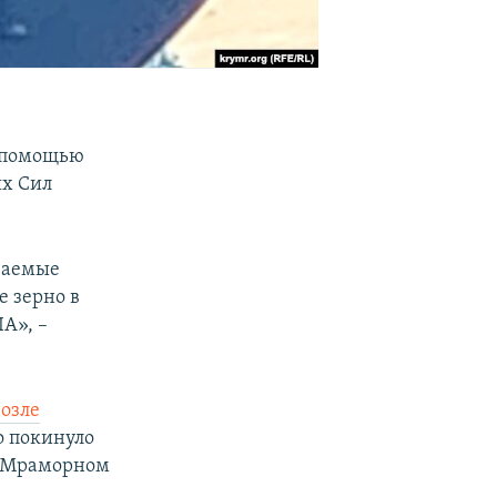
с помощью
ых Сил
ваемые
 зерно в
A», –
возле
о покинуло
в Мраморном