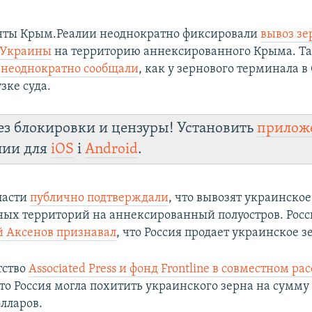
нты Крым.Реалии неоднократно фиксировали
вывоз зе
 Украины
на территорию аннексированного Крыма. Т
и
неоднократно сообщали
, как у зернового терминала в
узке суда.
ез блокировки и цензуры! Установить
прилож
лии для
iOS
і
Android
.
ласти
публично подтверждали
, что вывозят украинское
ых территорий на аннексированный полуостров. Росс
й Аксенов признавал
, что Россия продает украинское з
тство
Associated Press и фонд Frontline в совместном р
что Россия могла похитить украинского зерна на сумму
лларов.