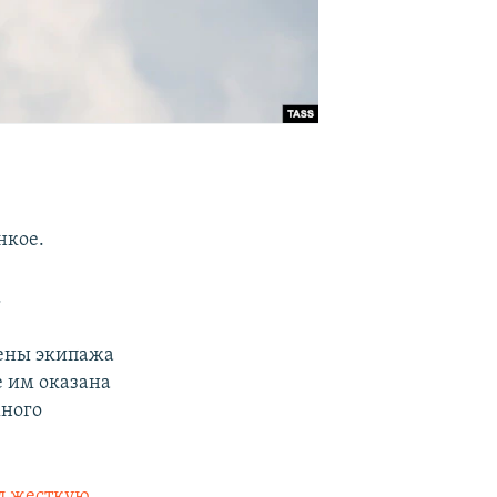
нкое.
.
лены экипажа
е им оказана
жного
л жесткую