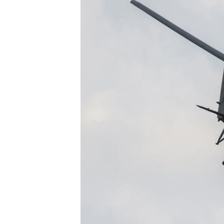
ПОБЕДИТЕЛЕЙ НЕ СУДЯТ?
КРЫМ.НЕПОКОРЕННЫЙ
ELIFBE
УКРАИНСКАЯ ПРОБЛЕМА КРЫМА