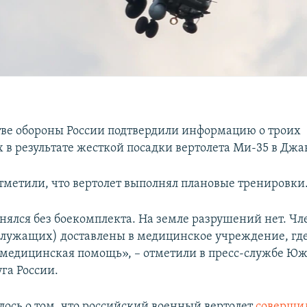
ве обороны России подтвердили информацию о троих
 в результате жесткой посадки вертолета Ми-35 в Джа
отметили, что вертолет выполнял плановые тренировки
нялся без боекомплекта. На земле разрушений нет. Ч
служащих) доставлены в медицинское учреждение, гд
медицинская помощь», – отметили в пресс-службе Ю
га России.
лось о том, что российский военный вертолет
соверши