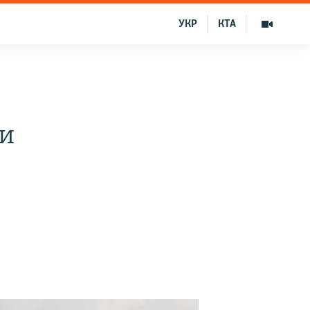
УКР
КТА
ии