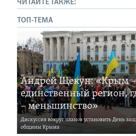
ЧИТАЙТЕ ТАКЖЕ:
ТОП-ТЕМА
Андрей Щекун: «Крым –
единственный регион, 
– меньшинство»
Дискуссия вокруг планов установить День за
общины Крыма