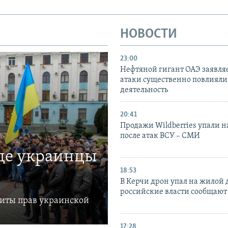
НОВОСТИ
23:00
Нефтяной гигант ОАЭ заявляе
атаки существенно повлияли 
деятельность
20:41
Продажи Wildberries упали н
после атак ВСУ – СМИ
где украинцы
18:53
В Керчи дрон упал на жилой 
российские власти сообщают
щиты прав украинской
17:28