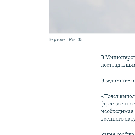
Вертолет Ми-35
В Министерст
пострадавших
В ведомстве 
«Полет выпол
(трое военно
необходимая 
военного окру
Ранее сообща