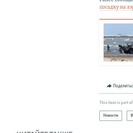
посадку на а
Поделить
This item is part of
Новости
В