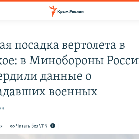
ая посадка вертолета в
ое: в Минобороны Росс
ердили данные о
адавших военных
39
ся
Читать без VPN