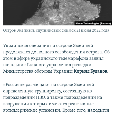
ПРИСОЕДИНЯЙТЕСЬ!
ПОБЕДИТЕЛЕЙ НЕ СУДЯТ?
КРЫМ.НЕПОКОРЕННЫЙ
ELIFBE
Остров Змеиный, спутниковый снимок 21 июня 2022 года
УКРАИНСКАЯ ПРОБЛЕМА КРЫМА
Все сайты RFE/RL
Украинская операция на острове Змеиный
продолжится до полного освобождения острова. Об
этом в эфире украинского телемарафона заявил
начальник Главного управления разведки
Министерства обороны Украины
Кирилл Буданов
.
«Россияне размещают на острове Змеиный
определенную группировку, состоящую из
подразделений ПВО, а также подразделений на
вооружении которых имеются реактивные
артиллерийские установки. Кроме того, находится