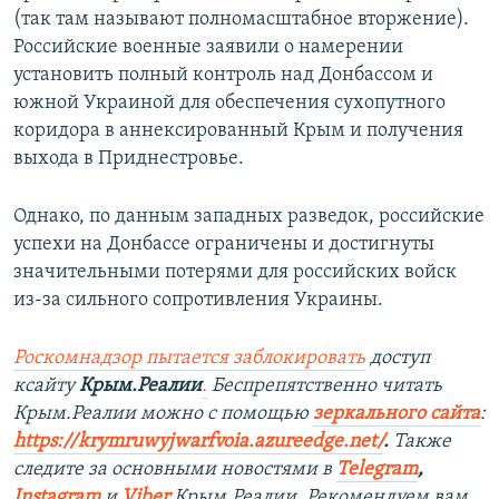
(так там называют полномасштабное вторжение).
Российские военные заявили о намерении
установить полный контроль над Донбассом и
южной Украиной для обеспечения сухопутного
коридора в аннексированный Крым и получения
выхода в Приднестровье.
Однако, по данным западных разведок, российские
успехи на Донбассе ограничены и достигнуты
значительными потерями для российских войск
из-за сильного сопротивления Украины.
Роскомнадзор пытается заблокировать
доступ
ксайту
Крым.Реалии
.
Беспрепятственно читать
Крым.Реалии можно с помощью
зеркального сайта
:
https://krymruwyjwarfvoia.azureedge.net/
.
Также
следите за основными новостями в
Telegram
,
Instagram
и
Viber
Крым.Реалии. Рекомендуем вам