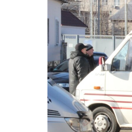
ПОБЕДИТЕЛЕЙ НЕ СУДЯТ?
КРЫМ.НЕПОКОРЕННЫЙ
ELIFBE
УКРАИНСКАЯ ПРОБЛЕМА КРЫМА