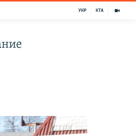
УКР
КТА
ание