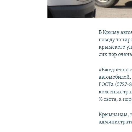
В Крыму авто
поводу тонир
крымского уп
сих пор очен
«Ежедневно с
автомобилей,
ГОСТа (5727-
колесных тра
% света, а пе
Крымчанам, к
администрати