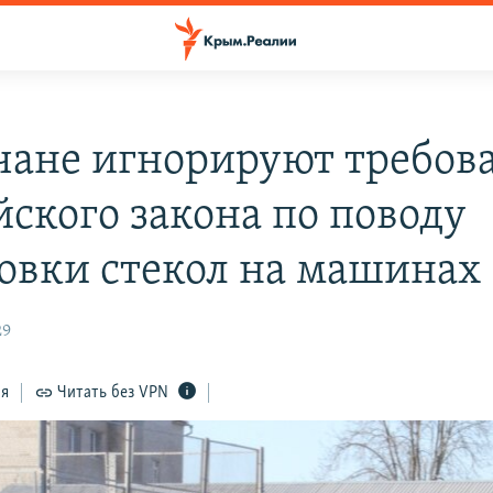
ане игнорируют требов
йского закона по поводу
овки стекол на машинах
29
ся
Читать без VPN