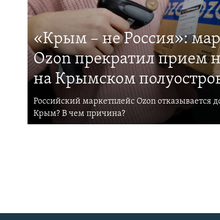
«Крым – не Россия»: ма
Ozon прекратил прием н
на Крымском полуостро
Российский маркетплейс Ozon отказывается до
Крым? В чем причина?