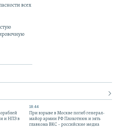
пасности всех
астую
нировочную
18:44
кораблей
При взрыве в Москве погиб генерал-
и и НПЗ в
майор армии РФ Плохотнюк и зять
главкома ВКС – российские медиа