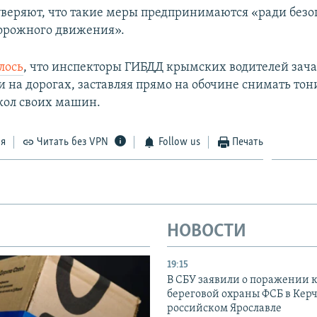
веряют, что такие меры предпринимаются «ради безо
орожного движения».
лось
, что инспекторы ГИБДД крымских водителей зач
и на дорогах, заставляя прямо на обочине снимать то
екол своих машин.
ся
Читать без VPN
Follow us
Печать
НОВОСТИ
19:15
В СБУ заявили о поражении 
береговой охраны ФСБ в Керч
российском Ярославле