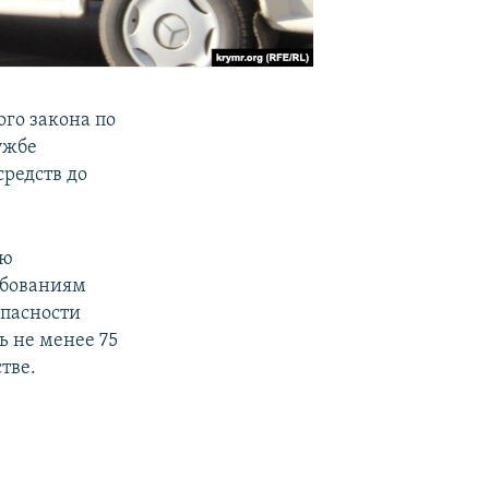
го закона по
ужбе
редств до
ию
ребованиям
опасности
ь не менее 75
тве.