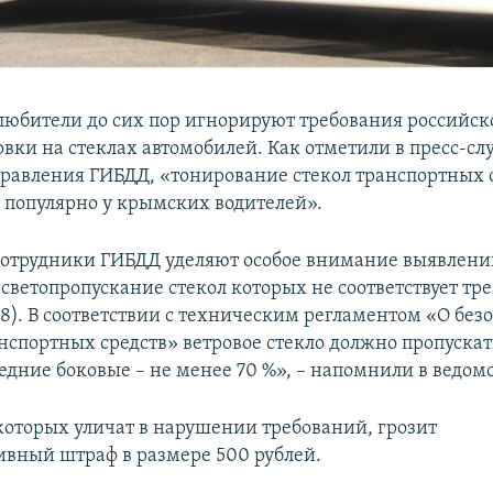
любители до сих пор игнорируют требования российско
овки на стеклах автомобилей. Как отметили в пресс-сл
равления ГИБДД, «тонирование стекол транспортных с
ь популярно у крымских водителей».
отрудники ГИБДД уделяют особое внимание выявлен
 светопропускание стекол которых не соответствует т
88). В соответствии с техническим регламентом «О без
нспортных средств» ветровое стекло должно пропускат
редние боковые – не менее 70 %», – напомнили в ведомс
оторых уличат в нарушении требований, грозит
вный штраф в размере 500 рублей.