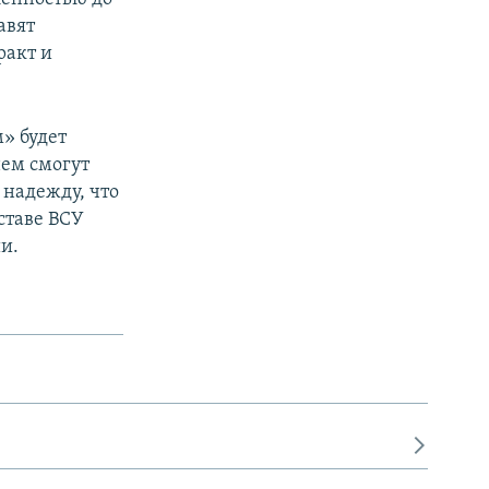
авят
ракт и
» будет
нем смогут
 надежду, что
ставе ВСУ
и.