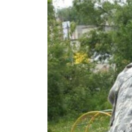
ПОБЕДИТЕЛЕЙ НЕ СУДЯТ?
КРЫМ.НЕПОКОРЕННЫЙ
ELIFBE
УКРАИНСКАЯ ПРОБЛЕМА КРЫМА