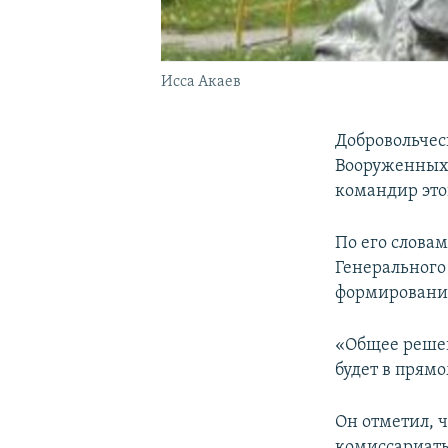
Исса Акаев
Добровольчес
Вооруженных 
командир это
По его слова
Генерального
формирован
«Общее решен
будет в прям
Он отметил, 
комиссариаты