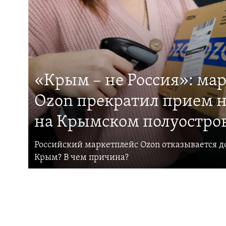
«Крым – не Россия»: ма
Ozon прекратил прием н
на Крымском полуостро
Российский маркетплейс Ozon отказывается до
Крым? В чем причина?