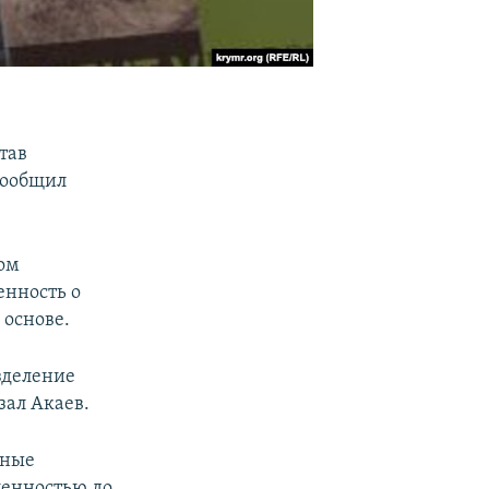
тав
сообщил
вом
енность о
 основе.
зделение
зал Акаев.
нные
ленностью до