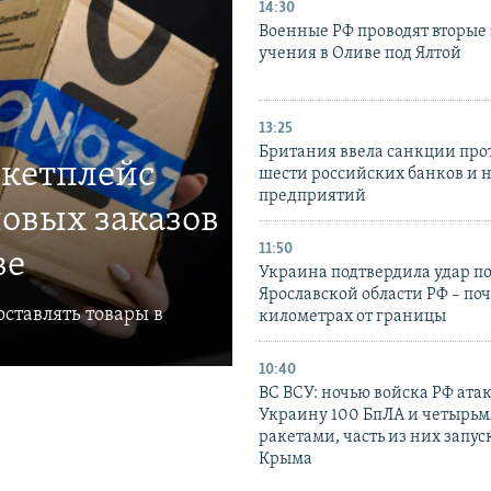
14:30
Военные РФ проводят вторые 
учения в Оливе под Ялтой
13:25
Британия ввела санкции про
ркетплейс
шести российских банков и 
предприятий
овых заказов
11:50
ве
Украина подтвердила удар по
Ярославской области РФ – поч
ставлять товары в
километрах от границы
10:40
ВС ВСУ: ночью войска РФ ата
Украину 100 БпЛА и четырьм
ракетами, часть из них запус
Крыма