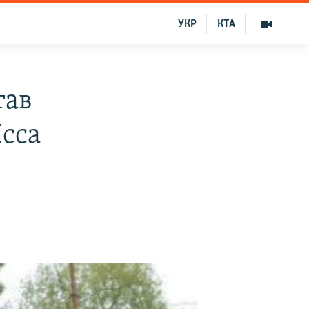
УКР
КТА
тав
сса