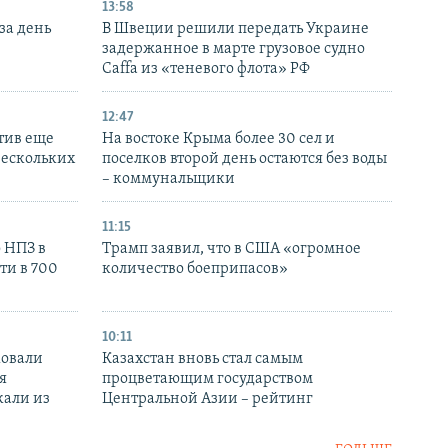
13:58
за день
В Швеции решили передать Украине
задержанное в марте грузовое судно
Caffa из «теневого флота» РФ
12:47
тив еще
На востоке Крыма более 30 сел и
нескольких
поселков второй день остаются без воды
– коммунальщики
11:15
 НПЗ в
Трамп заявил, что в США «огромное
ти в 700
количество боеприпасов»
10:11
ковали
Казахстан вновь стал самым
я
процветающим государством
кали из
Центральной Азии – рейтинг