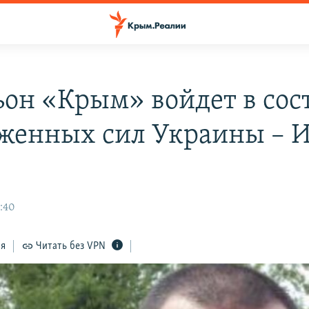
ьон «Крым» войдет в сос
женных сил Украины – И
8:40
ся
Читать без VPN