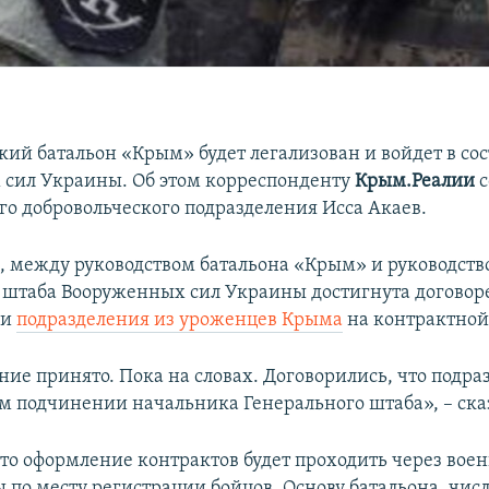
кий батальон «Крым» будет легализован и войдет в сос
сил Украины. Об этом корреспонденту
Крым.Реалии
го добровольческого подразделения Исса Акаев.
м, между руководством батальона «Крым» и руководст
 штаба Вооруженных сил Украины достигнута договор
ии
подразделения из уроженцев Крыма
на контрактной
ие принято. Пока на словах. Договорились, что подра
ом подчинении начальника Генерального штаба», – ска
что оформление контрактов будет проходить через вое
 по месту регистрации бойцов. Основу батальона, чис