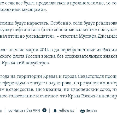
то если все будет продолжаться в прежнем темпе, то «
есколькими месяцами».
темпы будут нарастать. Особенно, если будут реализо
купку нефти и газа (а это основные валютные поступле
 значительно уменьшатся», – отметил Мустафа Джемиле
аля – начале марта 2014 года переброшенные из Росси
ского флота России войска без опознавательных знако
 Крымский полуостров.
4 года на территории Крыма и города Севастополя прош
еферендум о статусе полуострова, по результатам кото
м в свой состав. Ни Украина, ни Европейский союз, 
ное голосование и считают, что Крым Россия аннексир
ся
Читать без VPN
Follow us
Печать