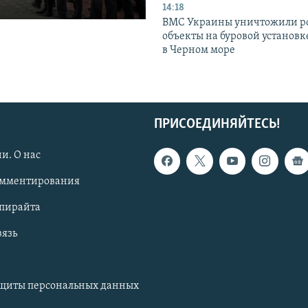
14:18
ВМС Украины уничтожили р
объекты на буровой установ
в Черном море
ПРИСОЕДИНЯЙТЕСЬ!
и. О нас
омментирования
опирайта
вязь
ащиты персональных данных