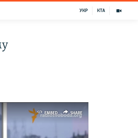
УКР
КТА
му
EMBED
SHARE