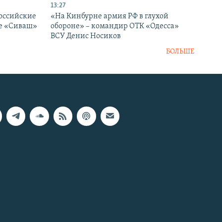
13:27
оссийские
«На Кинбурне армия РФ в глухой
ке «Сиваш»
обороне» – командир ОТК «Одесса»
ВСУ Денис Носиков
БОЛЬШЕ