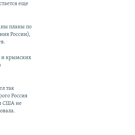
остается еще
ваны планы по
ния России),
в.
и и крымских
в
ел так
рого Россия
ни США не
овала.