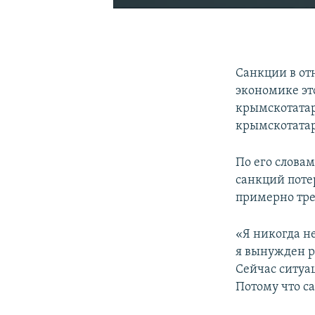
Санкции в от
экономике эт
крымскотатар
крымскотатар
По его словам
санкций поте
примерно тре
«Я никогда не
я вынужден ра
Сейчас ситуац
Потому что са