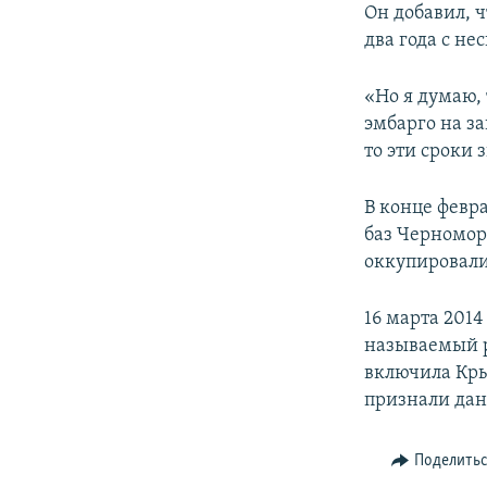
Он добавил, ч
два года с н
«Но я думаю, 
эмбарго на за
то эти сроки
В конце февр
баз Черномор
оккупировали
16 марта 201
называемый р
включила Кры
признали дан
Поделить