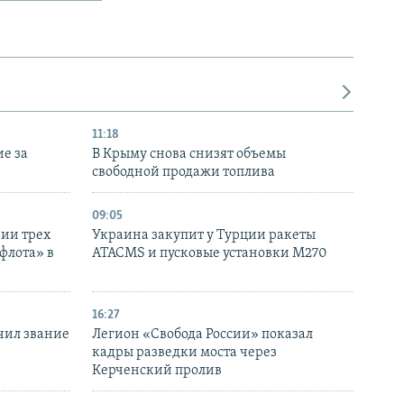
11:18
е за
В Крыму снова снизят объемы
свободной продажи топлива
09:05
нии трех
Украина закупит у Турции ракеты
флота» в
ATACMS и пусковые установки M270
16:27
чил звание
Легион «Свобода России» показал
кадры разведки моста через
Керченский пролив