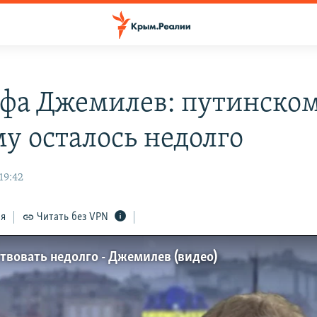
фа Джемилев: путинско
у осталось недолго
19:42
ся
Читать без VPN
твовать недолго - Джемилев (видео)