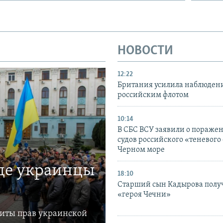
НОВОСТИ
12:22
Британия усилила наблюдени
российским флотом
10:14
В СБС ВСУ заявили о пораже
судов российского «теневого 
Черном море
где украинцы
18:10
Старший сын Кадырова полу
«героя Чечни»
щиты прав украинской