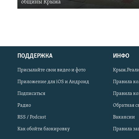
общины Крыма
ПОДДЕРЖКА
ИНФО
Українською
Присылайте свои видео и фото
Крым.Реали
Qırımtatar
Приложение для iOS и Андроид
Правила к
Подписаться
Правила к
ПРИСОЕДИНЯЙТЕСЬ!
Радио
Обратная с
RSS / Podcast
Вакансии
Как обойти блокировку
Правила з
Все сайты RFE/RL