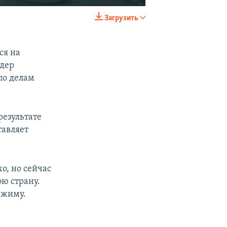
Загрузить
EMBED
SHARE
ся на
идер
по делам
результате
тавляет
хо, но сейчас
ою страну.
режиму.