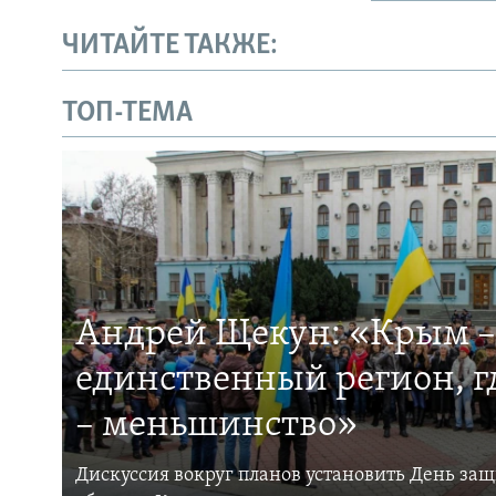
ЧИТАЙТЕ ТАКЖЕ:
ТОП-ТЕМА
Андрей Щекун: «Крым –
единственный регион, 
– меньшинство»
Дискуссия вокруг планов установить День за