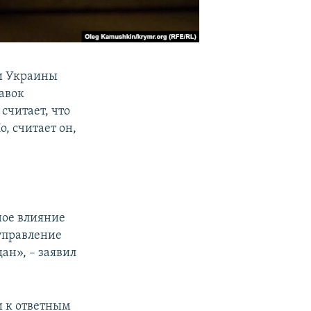
и Украины
тавок
считает, что
, считает он,
ное влияние
управление
ан», – заявил
и к ответным