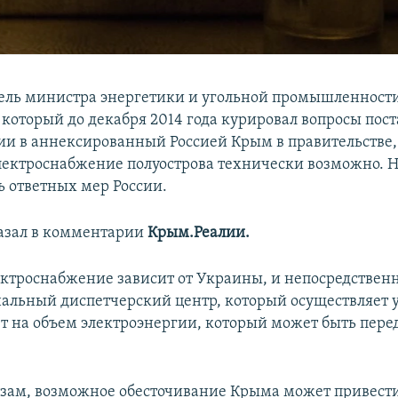
ель министра энергетики и угольной промышленност
 который до декабря 2014 года курировал вопросы пос
ии в аннексированный Россией Крым в правительстве, 
лектроснабжение полуострова технически возможно. Но
ь ответных мер России.
казал в комментарии
Крым.Реалии.
ектроснабжение зависит от Украины, и непосредствен
альный диспетчерский центр, который осуществляет 
ет на объем электроэнергии, который может быть перед
озам, возможное обесточивание Крыма может привест