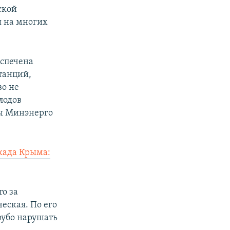
ской
я на многих
еспечена
танций,
во не
лодов
вы Минэнерго
када Крыма:
то за
еская. По его
грубо нарушать