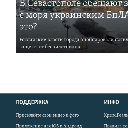
В Севастополе обещают 
с моря украинским БпЛА
это?
Российские власти города анонсировали появ
защиты от беспилотников
ПОДДЕРЖКА
ИНФО
Українською
Присылайте свои видео и фото
Крым.Реали
Qırımtatar
Приложение для iOS и Андроид
Правила к