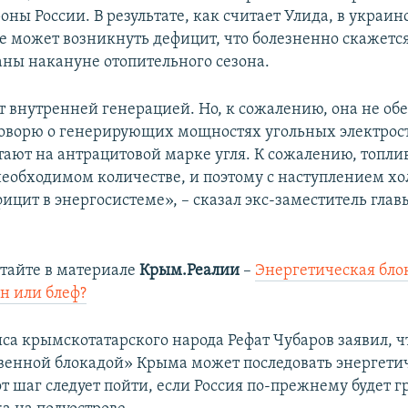
оны России. В результате, как считает Улида, в украин
е может возникнуть дефицит, что болезненно скажетс
аны накануне отопительного сезона.
ет внутренней генерацией. Но, к сожалению, она не об
говорю о генерирующих мощностях угольных электрос
тают на антрацитовой марке угля. К сожалению, топли
необходимом количестве, и поэтому с наступлением хо
ицит в энергосистеме», – сказал экс-заместитель гла
тайте в материале
Крым.Реалии
–
Энергетическая бло
н или блеф?
са крымскотатарского народа Рефат Чубаров заявил, ч
венной блокадой» Крыма может последовать энергетич
от шаг следует пойти, если Россия по-прежнему будет 