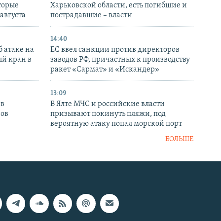
торые
Харьковской области, есть погибшие и
 августа
пострадавшие – власти
14:40
 атаке на
ЕС ввел санкции против директоров
й кран в
заводов РФ, причастных к производству
ракет «Сармат» и «Искандер»
13:09
 в
В Ялте МЧС и российские власти
нов
призывают покинуть пляжи, под
вероятную атаку попал морской порт
БОЛЬШЕ