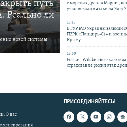
закрыть путь
с морских дронов Magura, ко
участвовали в атаке на Ялту 7
. Реально ли
15:15
В ГУР МО Украины заявили об
ПЗРК «Панцирь-С1» и военны
ление новой системы
Крыму
13:50
Россия: Wildberries включила
страхование риски атак дро
ПРИСОЕДИНЯЙТЕСЬ!
и. О нас
омментирования