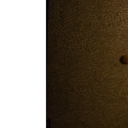
ПОБЕДИТЕЛЕЙ НЕ СУДЯТ?
КРЫМ.НЕПОКОРЕННЫЙ
ELIFBE
УКРАИНСКАЯ ПРОБЛЕМА КРЫМА