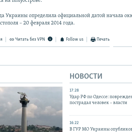
а на полуострове.
да Украины определила официальной датой начала ок
тополя – 20 февраля 2014 года.
ся
Читать без VPN
Follow us
Печать
НОВОСТИ
17:28
Удар РФ по Одессе: поврежде
пострадал человек – власти
16:22
В ГУР МО Украины опублико