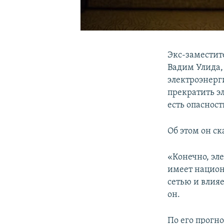
Экс-заместит
Вадим Улида,
электроэнерг
прекратить э
есть опасност
Об этом он с
«Конечно, эл
имеет национ
сетью и влия
он.
По его прогн