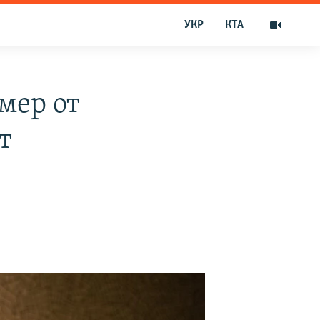
УКР
КТА
мер от
т