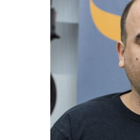
ПОБЕДИТЕЛЕЙ НЕ СУДЯТ?
КРЫМ.НЕПОКОРЕННЫЙ
ELIFBE
УКРАИНСКАЯ ПРОБЛЕМА КРЫМА