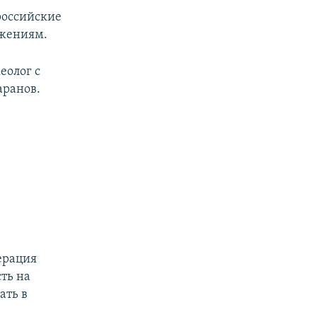
 российские
ажениям.
еолог с
аранов.
ерация
ть на
ать в