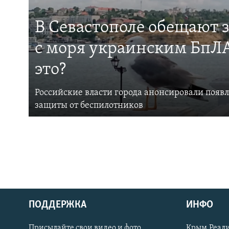
В Севастополе обещают 
с моря украинским БпЛА
это?
Российские власти города анонсировали появ
защиты от беспилотников
ПОДДЕРЖКА
ИНФО
Українською
Присылайте свои видео и фото
Крым.Реали