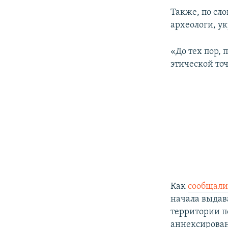
Также, по сло
археологи, у
«До тех пор,
этической точ
Как
сообщал
начала выдав
территории по
аннексирова