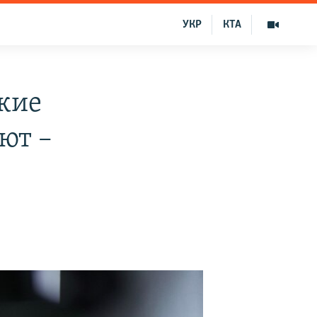
УКР
КТА
кие
ют –