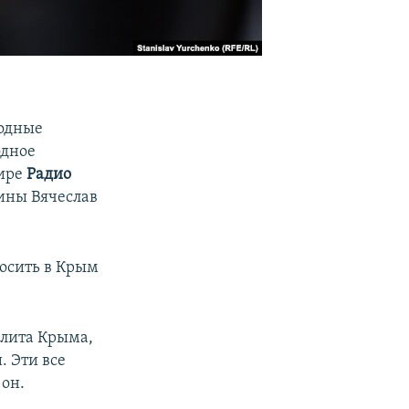
родные
одное
фире
Радио
ины Вячеслав
осить в Крым
олита Крыма,
. Эти все
 он.