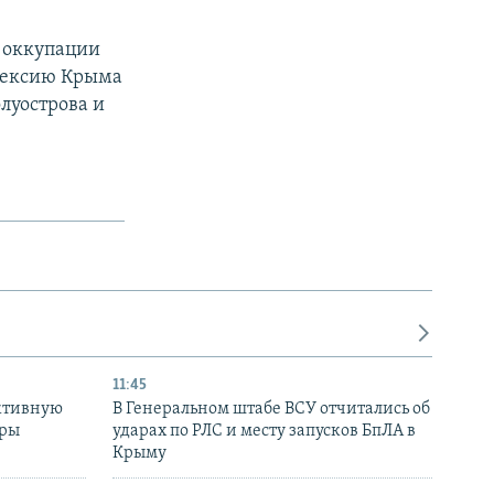
 оккупации
ннексию Крыма
луострова и
11:45
ктивную
В Генеральном штабе ВСУ отчитались об
уры
ударах по РЛС и месту запусков БпЛА в
в
Крыму