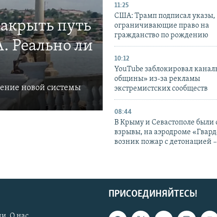
11:25
США: Трамп подписал указы,
закрыть путь
ограничивающие право на
гражданство по рождению
. Реально ли
10:12
YouTube заблокировал канал
общины» из-за рекламы
ление новой системы
экстремистских сообществ
08:44
В Крыму и Севастополе были
взрывы, на аэродроме «Гвар
возник пожар с детонацией 
ПРИСОЕДИНЯЙТЕСЬ!
и. О нас