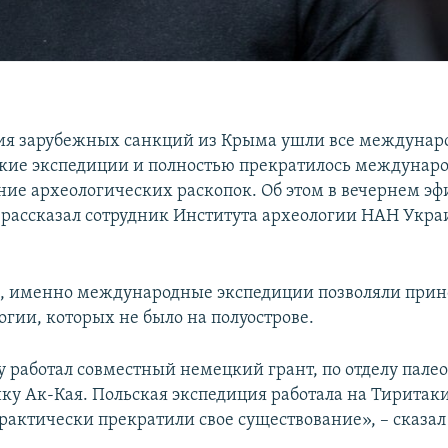
ия зарубежных санкций из Крыма ушли все междуна
кие экспедиции и полностью прекратилось междунар
ие археологических раскопок. Об этом в вечернем э
рассказал сотрудник Института археологии НАН Укра
м, именно международные экспедиции позволяли прин
огии, которых не было на полуострове.
у работал совместный немецкий грант, по отделу пале
ку Ак-Кая. Польская экспедиция работала на Тиритаки
рактически прекратили свое существование», – сказал