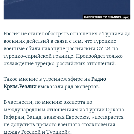
ПРИСОЕДИНЯЙТЕСЬ!
ПОБЕДИТЕЛЕЙ НЕ СУДЯТ?
КРЫМ.НЕПОКОРЕННЫЙ
ELIFBE
Россия не станет обострять отношения с Турцией до
УКРАИНСКАЯ ПРОБЛЕМА КРЫМА
военных действий в связи с тем, что турецкие
Все сайты RFE/RL
военные сбили накануне российский СУ-24 на
турецко-сирийской границе. Произойдет только
охлаждение турецко-российских отношений.
Такое мнение в утреннем эфире на
Радио
Крым.Реалии
высказали ряд экспертов.
В частности, по мнению эксперта по
международным отношениям из Турции Орхана
Гафарлы, Запад, включая Евросоюз, «постарается
не допустить прямого военного столкновения
между Россией и Турцией».