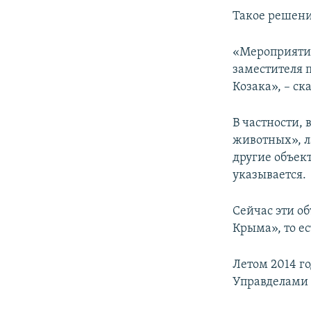
ПОБЕДИТЕЛЕЙ НЕ СУДЯТ?
Такое решени
КРЫМ.НЕПОКОРЕННЫЙ
«Мероприятия
ELIFBE
заместителя 
УКРАИНСКАЯ ПРОБЛЕМА КРЫМА
Козака», – с
В частности,
животных», л
другие объек
указывается.
Сейчас эти о
Крыма», то е
Летом 2014 г
Управделами 