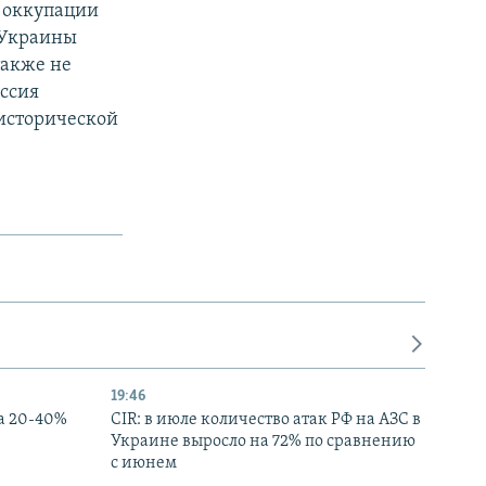
 оккупации
т Украины
также не
ссия
 исторической
19:46
а 20-40%
CIR: в июле количество атак РФ на АЗС в
Украине выросло на 72% по сравнению
с июнем