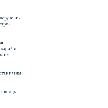
 поручения
итрия
ья
иварий и
ы не
став казны
дравницы