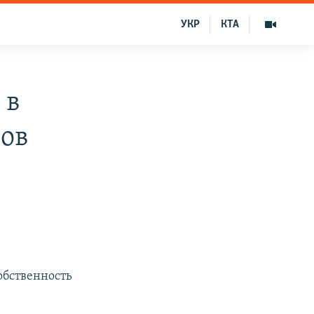
УКР
КТА
 в
тов
обственность