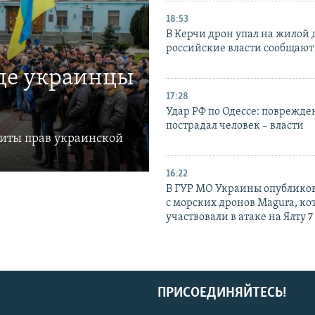
18:53
В Керчи дрон упал на жилой 
российские власти сообщают
где украинцы
17:28
Удар РФ по Одессе: поврежде
пострадал человек – власти
щиты прав украинской
16:22
В ГУР МО Украины опублико
с морских дронов Magura, ко
участвовали в атаке на Ялту 7
ПРИСОЕДИНЯЙТЕСЬ!