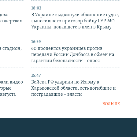
18:02
дом:
В Украине выдвинули обвинение судье,
 о жертвах
выносившего приговор бойцу ГУР МО
Украины, попавшего в плен в Крыму
16:59
н стадион,
60 процентов украинцев против
передачи России Донбасса в обмен на
гарантии безопасности – опрос
15:47
вали видео
Войска РФ ударили по Изюму в
торые
Харьковской области, есть погибшие и
 августа
пострадавшие – власти
БОЛЬШЕ