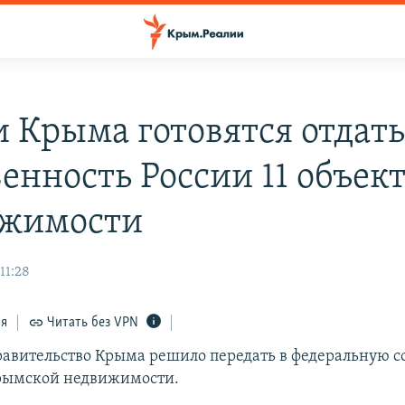
и Крыма готовятся отдать
енность России 11 объек
ижимости
11:28
ся
Читать без VPN
равительство Крыма решило передать в федеральную с
крымской недвижимости.