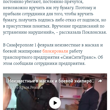
постоянно убегают, постоянно прячутся,
невозможно вручить им эту бумагу. Поэтому и
прибыли сотрудники для того, чтобы вручить
бумагу, получить подпись либо отказ от подписи, но
в присутствии понятых. Вручение предписаний по
устранению нарушений», – рассказала Поклонская.
В Симферополе 1 февраля неизвестные в масках и
боевой экипировке
блокировали
работу
транспортного предприятия «СимСитиТранс». Об
этом сообщили сотрудники предприятия.
Неизвестные в масках и боевой экипировке блокировали работу «СимСитиТранс» (видео)
видео
Крым.Реалии
No media source currently available