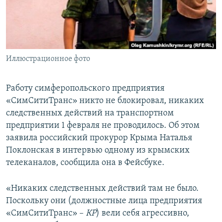
ПРИСОЕДИНЯЙТЕСЬ!
ПОБЕДИТЕЛЕЙ НЕ СУДЯТ?
КРЫМ.НЕПОКОРЕННЫЙ
ELIFBE
Иллюстрационное фото
УКРАИНСКАЯ ПРОБЛЕМА КРЫМА
Все сайты RFE/RL
Работу симферопольского предприятия
«СимСитиТранс» никто не блокировал, никаких
следственных действий на транспортном
предприятии 1 февраля не проводилось. Об этом
заявила российский прокурор Крыма Наталья
Поклонская в интервью одному из крымских
телеканалов, сообщила она в Фейсбуке.
«Никаких следственных действий там не было.
Поскольку они (должностные лица предприятия
«СимСитиТранс» –
КР
) вели себя агрессивно,