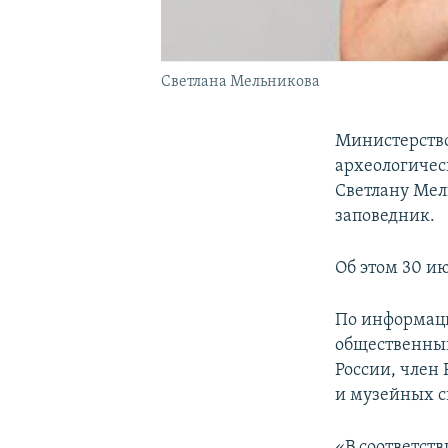
Светлана Мельникова
Министерство
археологичес
Светлану Мел
заповедник.
Об этом 30 и
По информаци
общественный
России, член
и музейных с
«В соответст