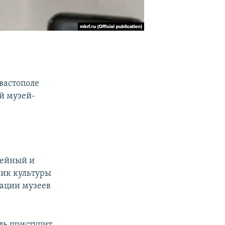
вастополе
й музей-
зейный и
ник культуры
ации музеев
ль приступит