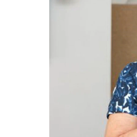
ПОБЕДИТЕЛЕЙ НЕ СУДЯТ?
КРЫМ.НЕПОКОРЕННЫЙ
ELIFBE
УКРАИНСКАЯ ПРОБЛЕМА КРЫМА