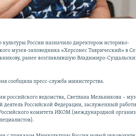
 культуры России назначило директором историко-
кого музея-заповедника «Херсонес Таврический» в Се
ьникову, ранее возглавлявшую Владимиро-Суздальски
юня сообщила пресс-служба министерства.
и российского ведомства, Светлана Мельникова – му
 деятель Российской Федерации, заслуженный работ
 Российского комитета ИКОМ (международной организ
пециалистов).
вии с приказом Минкультуры России новый руководите