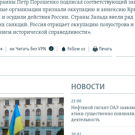
раины Петр Порошенко подписал соответствующий за
ые организации признали оккупацию и аннексию К
и осудили действия России. Страны Запада ввели ряд
х санкций. Россия отрицает оккупацию полуострова и 
нием исторической справедливости».
ся
Читать без VPN
Follow us
Печать
НОВОСТИ
23:00
Нефтяной гигант ОАЭ заявляе
атаки существенно повлияли 
деятельность
20:41