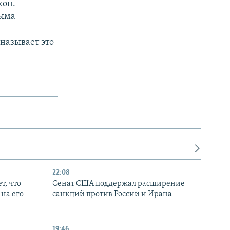
кон.
рыма
называет это
22:08
т, что
Сенат США поддержал расширение
на его
санкций против России и Ирана
19:46