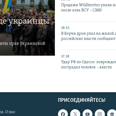
Продажи Wildberries упали н
после атак ВСУ – СМИ
где украинцы
18:53
В Керчи дрон упал на жилой 
российские власти сообщают
щиты прав украинской
17:28
Удар РФ по Одессе: поврежде
пострадал человек – власти
ПРИСОЕДИНЯЙТЕСЬ!
и. О нас