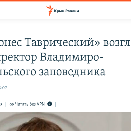
онес Таврический» возг
иректор Владимиро-
льского заповедника
5:07
ся
Читать без VPN