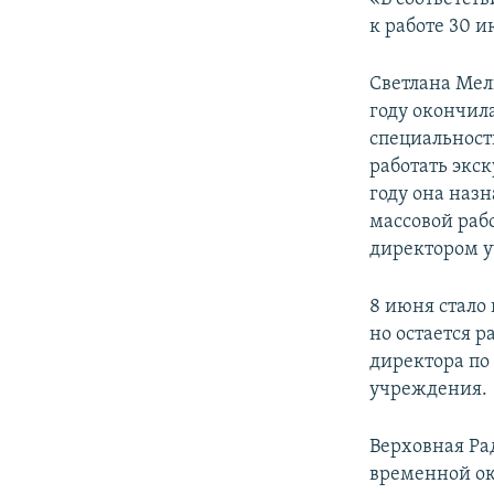
к работе 30 и
Светлана Мел
году окончил
специальности
работать экс
году она наз
массовой раб
директором 
8 июня стало 
но остается р
директора по
учреждения.
Верховная Ра
временной ок