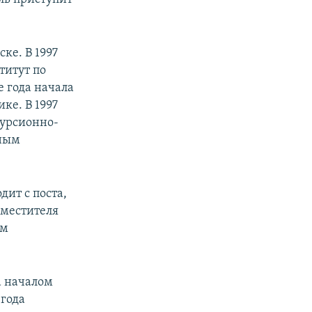
ке. В 1997
титут по
е года начала
ке. В 1997
курсионно-
ьным
дит с поста,
аместителя
ем
а началом
 года