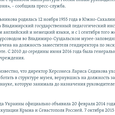
юня», – сообщила пресс-служба.
ьникова родилась 12 ноября 1955 года в Южно-Сахалинс
а Владимирский государственный педагогический инс
 английский и немецкий языки, и с 1 сентября того ж
курсоводом во Владимиро-Суздальском музее-заповедни
начена на должность заместителя гендиректора по экс
оте. С 2010 до середины июня 2016 года была генерал
учреждения.
известно, что директор Херсонеса Лариса Седикова ухо
аботать в структуре музея, вернувшись на должность з
 науке, которую занимала до назначения руководител
да Украины официально объявила 20 февраля 2014 год
купации Крыма и Севастополя Россией. 7 октября 2015