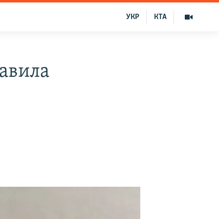
УКР
КТА
лавила