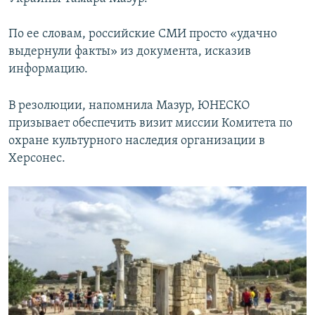
ПРИСОЕДИНЯЙТЕСЬ!
ПОБЕДИТЕЛЕЙ НЕ СУДЯТ?
По ее словам, российские СМИ просто «удачно
КРЫМ.НЕПОКОРЕННЫЙ
выдернули факты» из документа, исказив
ELIFBE
информацию.
УКРАИНСКАЯ ПРОБЛЕМА КРЫМА
В резолюции, напомнила Мазур, ЮНЕСКО
Все сайты RFE/RL
призывает обеспечить визит миссии Комитета по
охране культурного наследия организации в
Херсонес.