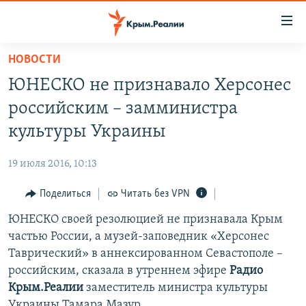
Доступность
ссылки
Вернуться
НОВОСТИ
к
НОВОСТИ
ЮНЕСКО не признавало Херсонес
основному
СПЕЦПРОЕКТЫ
содержанию
российским – замминистра
ВОДА
Вернутся
ГРУЗ 200
культуры Украины
к
ИСТОРИЯ
КАРТА ВОЕННЫХ ОБЪЕКТОВ КРЫМА
главной
19 июля 2016, 10:13
ЕЩЕ
11 ЛЕТ ОККУПАЦИИ КРЫМА. 11 ИСТОРИЙ СОПРОТИВЛЕНИЯ
навигации
Вернутся
Поделиться
Читать без VPN
РАДІО СВОБОДА
ИНТЕРАКТИВ
к
ЮНЕСКО своей резолюцией не признавала Крым
КАК ОБОЙТИ БЛОКИРОВКУ
ИНФОГРАФИКА
поиску
частью России, а музей-заповедник «Херсонес
ТЕЛЕПРОЕКТ КРЫМ.РЕАЛИИ
Таврический» в аннексированном Севастополе –
Українською
российским, сказала в утреннем эфире
Радио
СОВЕТЫ ПРАВОЗАЩИТНИКОВ
Qırımtatar
Крым.Реалии
заместитель министра культуры
ПРОПАВШИЕ БЕЗ ВЕСТИ
Украины Тамара Мазур.