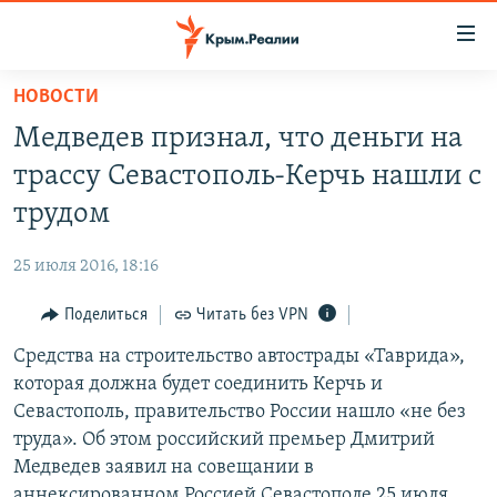
Доступность
ссылки
Вернуться
НОВОСТИ
к
НОВОСТИ
Медведев признал, что деньги на
основному
СПЕЦПРОЕКТЫ
содержанию
трассу Севастополь-Керчь нашли с
ВОДА
Вернутся
ГРУЗ 200
трудом
к
ИСТОРИЯ
КАРТА ВОЕННЫХ ОБЪЕКТОВ КРЫМА
главной
25 июля 2016, 18:16
ЕЩЕ
11 ЛЕТ ОККУПАЦИИ КРЫМА. 11 ИСТОРИЙ СОПРОТИВЛЕНИЯ
навигации
Вернутся
Поделиться
Читать без VPN
РАДІО СВОБОДА
ИНТЕРАКТИВ
к
Средства на строительство автострады «Таврида»,
КАК ОБОЙТИ БЛОКИРОВКУ
ИНФОГРАФИКА
поиску
которая должна будет соединить Керчь и
ТЕЛЕПРОЕКТ КРЫМ.РЕАЛИИ
Севастополь, правительство России нашло «не без
Українською
труда». Об этом российский премьер Дмитрий
СОВЕТЫ ПРАВОЗАЩИТНИКОВ
Qırımtatar
Медведев заявил на совещании в
ПРОПАВШИЕ БЕЗ ВЕСТИ
аннексированном Россией Севастополе 25 июля.