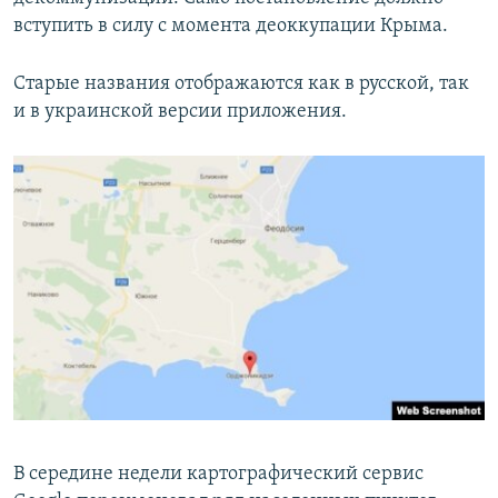
ПРИСОЕДИНЯЙТЕСЬ!
ПОБЕДИТЕЛЕЙ НЕ СУДЯТ?
вступить в силу с момента деоккупации Крыма.
КРЫМ.НЕПОКОРЕННЫЙ
Старые названия отображаются как в русской, так
ELIFBE
и в украинской версии приложения.
УКРАИНСКАЯ ПРОБЛЕМА КРЫМА
Все сайты RFE/RL
В середине недели картографический сервис