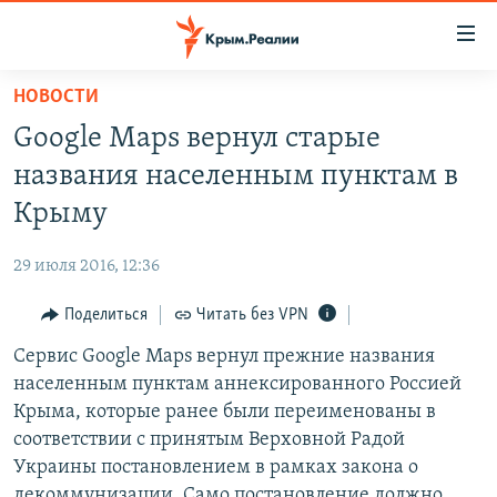
Доступность
ссылки
Вернуться
НОВОСТИ
к
НОВОСТИ
Google Maps вернул старые
основному
СПЕЦПРОЕКТЫ
содержанию
названия населенным пунктам в
ВОДА
Вернутся
ГРУЗ 200
Крыму
к
ИСТОРИЯ
КАРТА ВОЕННЫХ ОБЪЕКТОВ КРЫМА
главной
29 июля 2016, 12:36
ЕЩЕ
11 ЛЕТ ОККУПАЦИИ КРЫМА. 11 ИСТОРИЙ СОПРОТИВЛЕНИЯ
навигации
Вернутся
Поделиться
Читать без VPN
РАДІО СВОБОДА
ИНТЕРАКТИВ
к
Сервис Google Maps вернул прежние названия
КАК ОБОЙТИ БЛОКИРОВКУ
ИНФОГРАФИКА
поиску
населенным пунктам аннексированного Россией
ТЕЛЕПРОЕКТ КРЫМ.РЕАЛИИ
Крыма, которые ранее были переименованы в
Українською
соответствии с принятым Верховной Радой
СОВЕТЫ ПРАВОЗАЩИТНИКОВ
Qırımtatar
Украины постановлением в рамках закона о
ПРОПАВШИЕ БЕЗ ВЕСТИ
декоммунизации. Само постановление должно