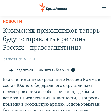
Доступность
ссылки
Вернуться
НОВОСТИ
к
НОВОСТИ
Крымских призывников теперь
основному
СПЕЦПРОЕКТЫ
содержанию
будут отправлять в регионы
ВОДА
Вернутся
ГРУЗ 200
России – правозащитница
к
ИСТОРИЯ
КАРТА ВОЕННЫХ ОБЪЕКТОВ КРЫМА
главной
29 июля 2016, 19:51
ЕЩЕ
11 ЛЕТ ОККУПАЦИИ КРЫМА. 11 ИСТОРИЙ СОПРОТИВЛЕНИЯ
навигации
Вернутся
Поделиться
Читать без VPN
РАДІО СВОБОДА
ИНТЕРАКТИВ
к
Включение аннексированного Россией Крыма в
КАК ОБОЙТИ БЛОКИРОВКУ
ИНФОГРАФИКА
поиску
состав Южного федерального округа лишает
ТЕЛЕПРОЕКТ КРЫМ.РЕАЛИИ
полуостров статуса особого региона, где были
Українською
возможны исключения, в частности, в вопросах
СОВЕТЫ ПРАВОЗАЩИТНИКОВ
Qırımtatar
призыва в российскую армию. Теперь крымчан
ПРОПАВШИЕ БЕЗ ВЕСТИ
будут призывать так же, как граждан всей