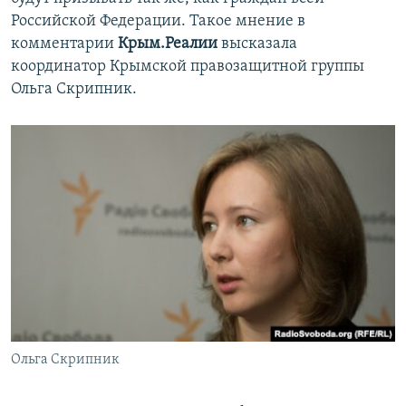
ПРИСОЕДИНЯЙТЕСЬ!
ПОБЕДИТЕЛЕЙ НЕ СУДЯТ?
Российской Федерации. Такое мнение в
комментарии
Крым.Реалии
высказала
КРЫМ.НЕПОКОРЕННЫЙ
координатор Крымской правозащитной группы
ELIFBE
Ольга Скрипник.
УКРАИНСКАЯ ПРОБЛЕМА КРЫМА
Все сайты RFE/RL
Ольга Скрипник