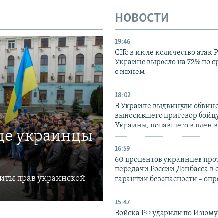
НОВОСТИ
19:46
CIR: в июле количество атак 
Украине выросло на 72% по 
с июнем
18:02
В Украине выдвинули обвине
выносившего приговор бойц
Украины, попавшего в плен 
где украинцы
16:59
60 процентов украинцев про
передачи России Донбасса в 
щиты прав украинской
гарантии безопасности – опр
15:47
Войска РФ ударили по Изюму