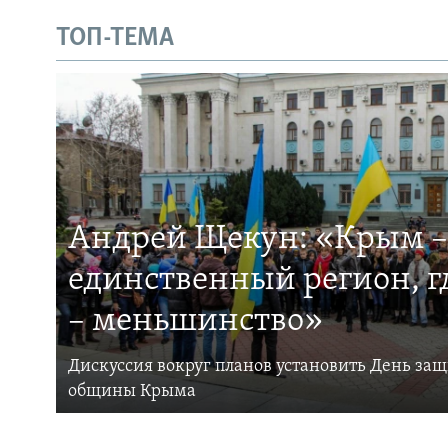
ТОП-ТЕМА
Андрей Щекун: «Крым –
единственный регион, 
– меньшинство»
Дискуссия вокруг планов установить День за
общины Крыма