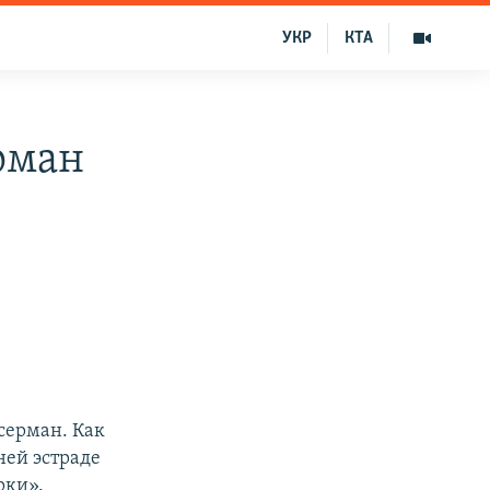
УКР
КТА
рман
серман. Как
ней эстраде
рки».