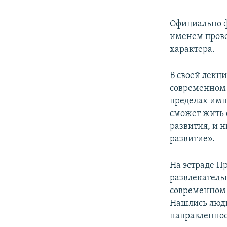
Официально ф
именем прово
характера.
В своей лекц
современном 
пределах имп
сможет жить 
развития, и 
развитие».
На эстраде П
развлекатель
современном 
Нашлись люди
направленнос