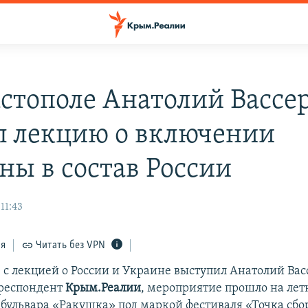
астополе Анатолий Вассе
л лекцию о включении
ны в состав России
11:43
ся
Читать без VPN
е с лекцией о России и Украине выступил Анатолий Вас
респондент
Крым.Реалии
, мероприятие прошло на лет
бульвара «Ракушка» под маркой фестиваля «Точка сбо