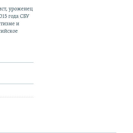
ист, уроженец
015 года СБУ
атизме и
сийское