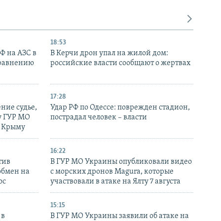
18:53
РФ на АЗС в
В Керчи дрон упал на жилой дом:
сравнению
российские власти сообщают о жертвах
17:28
ние судье,
Удар РФ по Одессе: поврежден стадион,
у ГУР МО
пострадал человек – власти
в Крыму
16:22
тив
В ГУР МО Украины опубликовали видео
обмен на
с морских дронов Magura, которые
ос
участвовали в атаке на Ялту 7 августа
15:15
 в
В ГУР МО Украины заявили об атаке на