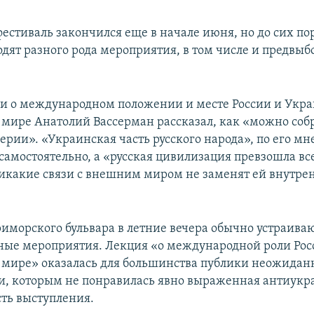
естиваль закончился еще в начале июня, но до сих пор
дят разного рода мероприятия, в том числе и предвыб
ии о международном положении и месте России и Укр
мире Анатолий Вассерман рассказал, как «можно собр
ерии». «Украинская часть русского народа», по его мн
самостоятельно, а «русская цивилизация превзошла вс
никакие связи с внешним миром не заменят ей внутре
риморского бульвара в летние вечера обычно устраива
ные мероприятия. Лекция «о международной роли Рос
мире» оказалась для большинства публики неожидан
, которым не понравилась явно выраженная антиукр
ть выступления.