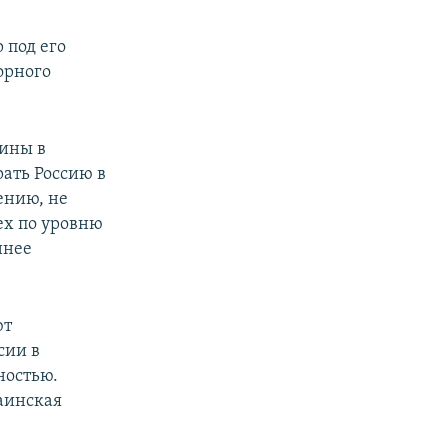
 под его
орного
аины в
ать Россию в
ению, не
ех по уровню
ннее
ют
сии в
ностью.
аинская