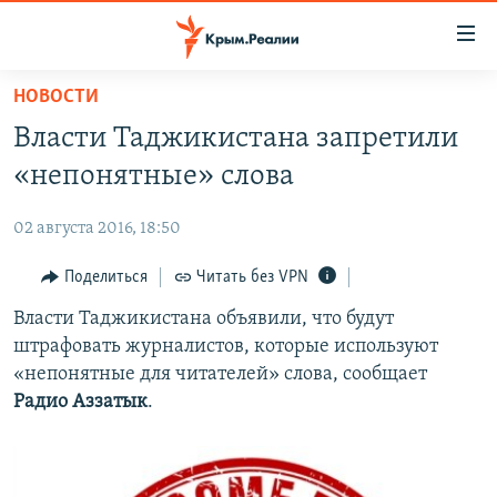
Доступность
ссылки
Вернуться
НОВОСТИ
к
НОВОСТИ
Власти Таджикистана запретили
основному
СПЕЦПРОЕКТЫ
содержанию
«непонятные» слова
ВОДА
Вернутся
ГРУЗ 200
к
02 августа 2016, 18:50
ИСТОРИЯ
КАРТА ВОЕННЫХ ОБЪЕКТОВ КРЫМА
главной
ЕЩЕ
Поделиться
Читать без VPN
11 ЛЕТ ОККУПАЦИИ КРЫМА. 11 ИСТОРИЙ СОПРОТИВЛЕНИЯ
навигации
Вернутся
РАДІО СВОБОДА
Власти Таджикистана объявили, что будут
ИНТЕРАКТИВ
к
штрафовать журналистов, которые используют
КАК ОБОЙТИ БЛОКИРОВКУ
ИНФОГРАФИКА
поиску
«непонятные для читателей» слова, сообщает
ТЕЛЕПРОЕКТ КРЫМ.РЕАЛИИ
Радио Аззатык
.
Українською
СОВЕТЫ ПРАВОЗАЩИТНИКОВ
Qırımtatar
ПРОПАВШИЕ БЕЗ ВЕСТИ