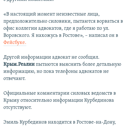
ПРИСОЕДИНЯЙТЕСЬ!
ПОБЕДИТЕЛЕЙ НЕ СУДЯТ?
«В настоящий момент неизвестные лица,
КРЫМ.НЕПОКОРЕННЫЙ
предположительно силовики, пытаются ворваться в
ELIFBE
офис коллегии адвокатов, где я работаю по ул.
Воровского. Я нахожусь в Ростове», – написал он в
УКРАИНСКАЯ ПРОБЛЕМА КРЫМА
Фейсбуке.
Все сайты RFE/RL
Другой информации адвокат не сообщил.
Крым.Реалии
пытаются выяснить более детальную
информацию, но пока телефоны адвокатов не
отвечают.
Официальные комментарии силовых ведомств в
Крыму относительно информации Курбединова
отсутствуют.
Эмиль Курбединов находится в Ростове-на-Дону,