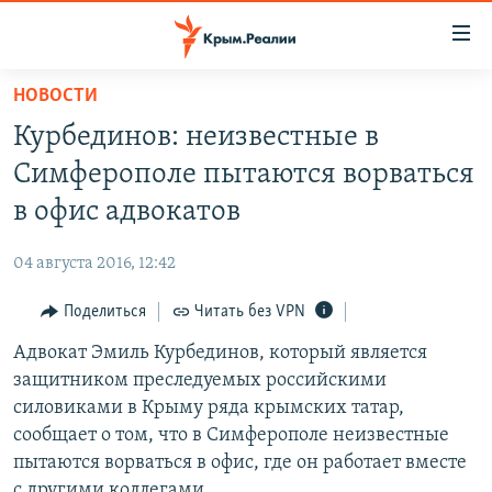
Доступность
ссылки
Вернуться
НОВОСТИ
к
НОВОСТИ
Курбединов: неизвестные в
основному
СПЕЦПРОЕКТЫ
содержанию
Симферополе пытаются ворваться
ВОДА
Вернутся
ГРУЗ 200
в офис адвокатов
к
ИСТОРИЯ
КАРТА ВОЕННЫХ ОБЪЕКТОВ КРЫМА
главной
04 августа 2016, 12:42
ЕЩЕ
11 ЛЕТ ОККУПАЦИИ КРЫМА. 11 ИСТОРИЙ СОПРОТИВЛЕНИЯ
навигации
Вернутся
Поделиться
Читать без VPN
РАДІО СВОБОДА
ИНТЕРАКТИВ
к
Адвокат Эмиль Курбединов, который является
КАК ОБОЙТИ БЛОКИРОВКУ
ИНФОГРАФИКА
поиску
защитником преследуемых российскими
ТЕЛЕПРОЕКТ КРЫМ.РЕАЛИИ
силовиками в Крыму ряда крымских татар,
Українською
сообщает о том, что в Симферополе неизвестные
СОВЕТЫ ПРАВОЗАЩИТНИКОВ
Qırımtatar
пытаются ворваться в офис, где он работает вместе
ПРОПАВШИЕ БЕЗ ВЕСТИ
с другими коллегами.