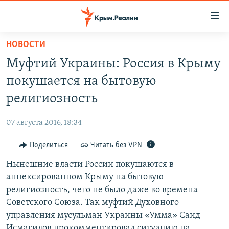
Доступность
ссылки
Вернуться
НОВОСТИ
к
НОВОСТИ
Муфтий Украины: Россия в Крыму
основному
СПЕЦПРОЕКТЫ
содержанию
покушается на бытовую
ВОДА
Вернутся
ГРУЗ 200
религиозность
к
ИСТОРИЯ
КАРТА ВОЕННЫХ ОБЪЕКТОВ КРЫМА
главной
07 августа 2016, 18:34
ЕЩЕ
11 ЛЕТ ОККУПАЦИИ КРЫМА. 11 ИСТОРИЙ СОПРОТИВЛЕНИЯ
навигации
Вернутся
Поделиться
Читать без VPN
РАДІО СВОБОДА
ИНТЕРАКТИВ
к
Нынешние власти России покушаются в
КАК ОБОЙТИ БЛОКИРОВКУ
ИНФОГРАФИКА
поиску
аннексированном Крыму на бытовую
ТЕЛЕПРОЕКТ КРЫМ.РЕАЛИИ
религиозность, чего не было даже во времена
Українською
Советского Союза. Так муфтий Духовного
СОВЕТЫ ПРАВОЗАЩИТНИКОВ
Qırımtatar
управления мусульман Украины «Умма» Саид
ПРОПАВШИЕ БЕЗ ВЕСТИ
Исмагилов прокомментировал ситуацию на