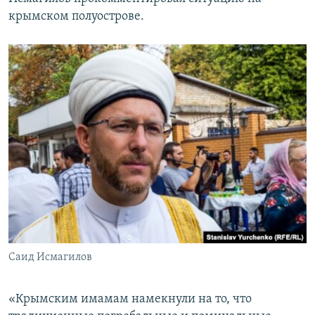
ПРИСОЕДИНЯЙТЕСЬ!
ПОБЕДИТЕЛЕЙ НЕ СУДЯТ?
крымском полуострове.
КРЫМ.НЕПОКОРЕННЫЙ
ELIFBE
УКРАИНСКАЯ ПРОБЛЕМА КРЫМА
Все сайты RFE/RL
Саид Исмагилов
«Крымским имамам намекнули на то, что