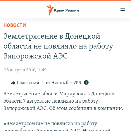
Доступность
ссылки
Вернуться
НОВОСТИ
к
НОВОСТИ
Землетрясение в Донецкой
основному
СПЕЦПРОЕКТЫ
содержанию
области не повлияло на работу
ВОДА
Вернутся
ГРУЗ 200
Запорожской АЭС
к
ИСТОРИЯ
КАРТА ВОЕННЫХ ОБЪЕКТОВ КРЫМА
главной
08 августа 2016, 11:49
ЕЩЕ
11 ЛЕТ ОККУПАЦИИ КРЫМА. 11 ИСТОРИЙ СОПРОТИВЛЕНИЯ
навигации
Вернутся
Поделиться
Читать без VPN
РАДІО СВОБОДА
ИНТЕРАКТИВ
к
Землетрясение вблизи Мариуполя в Донецкой
КАК ОБОЙТИ БЛОКИРОВКУ
ИНФОГРАФИКА
поиску
области 7 августа не повлияло на работу
ТЕЛЕПРОЕКТ КРЫМ.РЕАЛИИ
Запорожской АЭС. Об этом сообщили в компании.
Українською
СОВЕТЫ ПРАВОЗАЩИТНИКОВ
Qırımtatar
«Землетрясение не повлияло на работу
ПРОПАВШИЕ БЕЗ ВЕСТИ