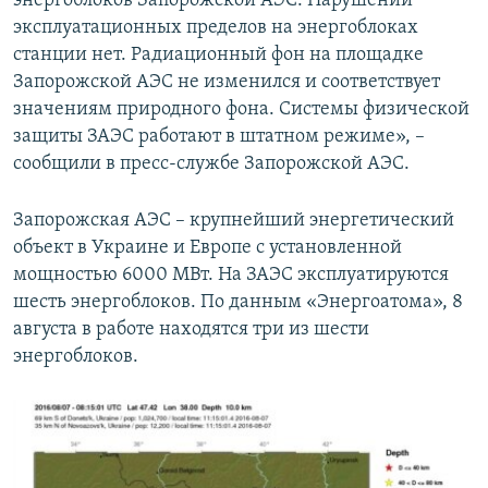
энергоблоков Запорожской АЭС. Нарушений
ПРИСОЕДИНЯЙТЕСЬ!
ПОБЕДИТЕЛЕЙ НЕ СУДЯТ?
эксплуатационных пределов на энергоблоках
станции нет. Радиационный фон на площадке
КРЫМ.НЕПОКОРЕННЫЙ
Запорожской АЭС не изменился и соответствует
ELIFBE
значениям природного фона. Системы физической
защиты ЗАЭС работают в штатном режиме», –
УКРАИНСКАЯ ПРОБЛЕМА КРЫМА
сообщили в пресс-службе Запорожской АЭС.
Все сайты RFE/RL
Запорожская АЭС – крупнейший энергетический
объект в Украине и Европе с установленной
мощностью 6000 МВт. На ЗАЭС эксплуатируются
шесть энергоблоков. По данным «Энергоатома», 8
августа в работе находятся три из шести
энергоблоков.