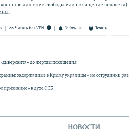
незаконное лишение свободы или похищение человека)
ины.
ся
Читать без VPN
Follow us
Печать
а-диверсанта» до жертвы похищения
раины: задержанные в Крыму украинцы – не сотрудники ра
е признание» в духе ФСБ
НОВОСТИ