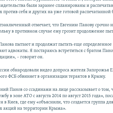
видетельства были заранее спланированы и распечатан
х против себя и других на уже готовой распечатанной 
заключенный отмечает, что Евгению Панову срочно 
кольку в противном случае ему грозит продолжение пыт
 Панова пытают и продолжат пытать еще определенное 
ают адвокаты. Я постараюсь встретиться с братом Пано
ации», – говорит он.
России обнародовали видео допроса жителя Запорожья 
рого ФСБ обвиняет в организации терактов в Крыму.
ний Панов со ссадинами на лице рассказывает о том, 
жбу в зоне АТО с августа 2014 по август 2015 года», по
 в Киев, где ему «объяснили, что создается группа дл
 акций на территории Крыма».