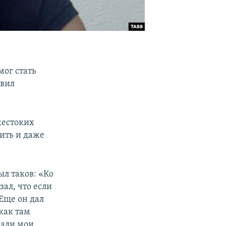
мог стать
явил
 жестоких
ить и даже
ыл таков: «Ко
ал, что если
 Еще он дал
как там
мали мои