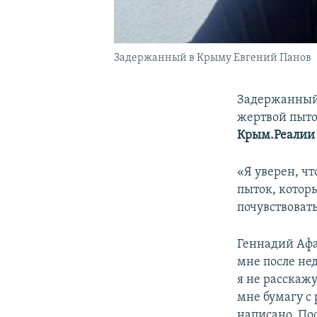
Задержанный в Крыму Евгений Панов
Задержанный 
жертвой пыто
Крым.Реалии
«Я уверен, чт
пыток, котор
почувствовать
Геннадий Афан
мне после не
я не расскажу
мне бумагу с 
написано. По