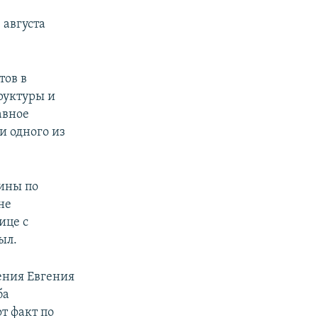
 августа
тов в
руктуры и
авное
и одного из
ины по
не
ице с
ыл.
ения Евгения
ба
т факт по