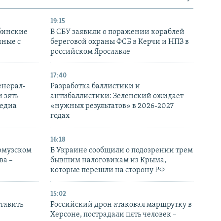
19:15
бинские
В СБУ заявили о поражении кораблей
нные с
береговой охраны ФСБ в Керчи и НПЗ в
российском Ярославле
17:40
енерал-
Разработка баллистики и
 зять
антибаллистики: Зеленский ожидает
медиа
«нужных результатов» в 2026-2027
годах
16:18
Ормузском
В Украине сообщили о подозрении трем
ва –
бывшим налоговикам из Крыма,
которые перешли на сторону РФ
15:02
тавить
Российский дрон атаковал маршрутку в
Херсоне, пострадали пять человек –