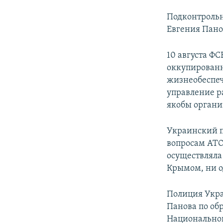
Подконтрольн
Евгения Пано
10 августа ФС
оккупированн
жизнеобеспеч
управление р
якобы органи
Украинский п
вопросам АТО
осуществляла
Крымом, ни о
Полиция Укра
Панова по об
Национальной