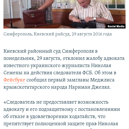
ПРИСОЕДИНЯЙТЕСЬ!
ПОБЕДИТЕЛЕЙ НЕ СУДЯТ?
КРЫМ.НЕПОКОРЕННЫЙ
ELIFBE
Симферополь, Киевский райсуд, 29 августа 2016 года
УКРАИНСКАЯ ПРОБЛЕМА КРЫМА
Все сайты RFE/RL
Киевский районный суд Симферополя в
понедельник, 29 августа, отклонил жалобу адвоката
известного украинского журналиста Николая
Семены на действия следователя ФСБ. Об этом в
Фейсбуке
сообщил первый замглавы Меджлиса
крымскотатарского народа Нариман Джелял.
«Следователь не предоставляет возможность
адвокату и его подзащитному с постановлениями
об отказе в удовлетворении ходатайств, что
препятствует полноценной защите прав Николая