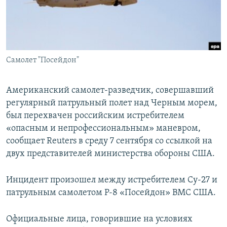
ПРИСОЕДИНЯЙТЕСЬ!
ПОБЕДИТЕЛЕЙ НЕ СУДЯТ?
КРЫМ.НЕПОКОРЕННЫЙ
ELIFBE
Самолет "Посейдон"
УКРАИНСКАЯ ПРОБЛЕМА КРЫМА
Все сайты RFE/RL
Американский самолет-разведчик, совершавший
регулярный патрульный полет над Черным морем,
был перехвачен российским истребителем
«опасным и непрофессиональным» маневром,
сообщает Reuters в среду 7 сентября со ссылкой на
двух представителей министерства обороны США.
Инцидент произошел между истребителем Су-27 и
патрульным самолетом Р-8 «Посейдон» ВМС США.
Официальные лица, говорившие на условиях