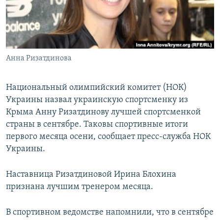
ПРИСОЕДИНЯЙТЕСЬ!
ПОБЕДИТЕЛЕЙ НЕ СУДЯТ?
КРЫМ.НЕПОКОРЕННЫЙ
ELIFBE
Анна Ризатдинова
УКРАИНСКАЯ ПРОБЛЕМА КРЫМА
Все сайты RFE/RL
Национальный олимпийский комитет (НОК)
Украины назвал украинскую спортсменку из
Крыма Анну Ризатдинову лучшей спортсменкой
страны в сентябре. Таковы спортивные итоги
первого месяца осени, сообщает пресс-служба НОК
Украины.
Наставница Ризатдиновой Ирина Блохина
признана лучшим тренером месяца.
В спортивном ведомстве напомнили, что в сентябре