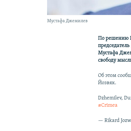
Мустафа Джемилев
По решению 
председатель
Мустафа Джем
свободу мысл
Об этом сооб
Йозвяк.
Dzhemilev, Du
#Crimea
— Rikard Joz