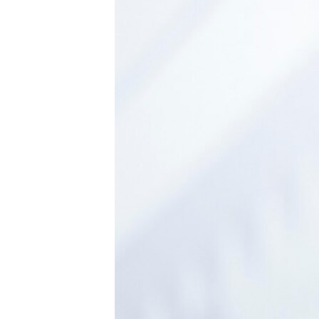
ПОБЕДИТЕЛЕЙ НЕ СУДЯТ?
КРЫМ.НЕПОКОРЕННЫЙ
ELIFBE
УКРАИНСКАЯ ПРОБЛЕМА КРЫМА