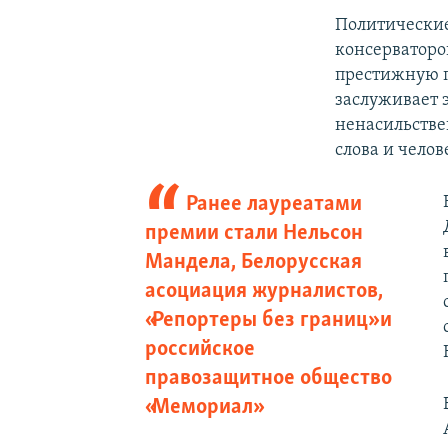
Политические
консерваторо
престижную п
заслуживает э
ненасильстве
слова и челов
Ранее лауреатами
премии стали Нельсон
Мандела, Белорусская
асоциация журналистов,
«Репортеры без границ» и
российское
правозащитное общество
«Мемориал»