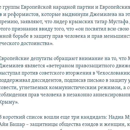
 группы Европейской народной партии и Европейски
в и реформистов, которые выдвинули Джемилева на э
ремию, заявляют, что лидер крымских татар Мустаф
того признания ввиду того, что «он посвятил всю сво
нной борьбе в защиту прав человека и прав меньшинст
еческого достоинства».
Европейские депутаты обращают внимание на то, что 
Джемилев является «ветераном правозащитного движе
выступал против советского вторжения в Чехословакию
поддерживал диссидентов, подписав письмо в защиту 
совести, угнетаемых коммунистическим режимом, а с
соблюдения прав человека в незаконно аннексирован
Крыму».
В короткий список вошли еще три кандидата: Надиа 
Айи Башар – защитницы общества езидов и женщин, 