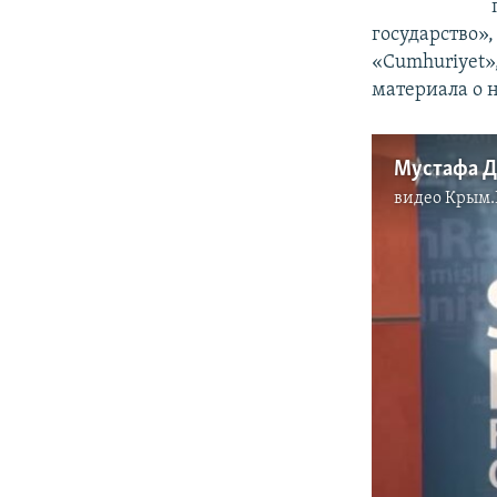
государство»
«Cumhuriyet»,
материала о 
видео
Крым.