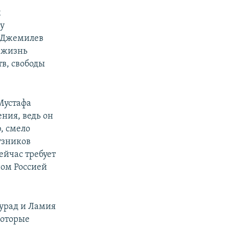
х
ту
а Джемилев
ю жизнь
в, свободы
Мустафа
ния, ведь он
, смело
узников
ейчас требует
ном Россией
Мурад и Ламия
которые