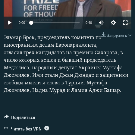
ПРИСОЕДИНЯЙТЕСЬ!
ПОБЕДИТЕЛЕЙ НЕ СУДЯТ?
КРЫМ.НЕПОКОРЕННЫЙ
0:00
0:40
ELIFBE
Загрузить
Эльмар Брок, председатель комитета по
УКРАИНСКАЯ ПРОБЛЕМА КРЫМА
иностранным делам Европарламента,
Все сайты RFE/RL
огласил трех кандидатов на премию Сахарова, в
число которых вошел и бывший председатель
Меджлиса, народный депутат Украины Мустафа
Джемилев. Ими стали Джан Дюндар и защитники
свободы мысли и слова в Турции: Мустафа
Джемилев, Надиа Мурад и Ламия Аджи Башар.
Поделиться
Читать без VPN