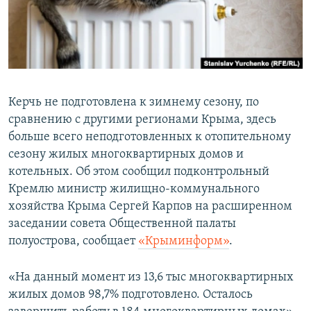
ПРИСОЕДИНЯЙТЕСЬ!
ПОБЕДИТЕЛЕЙ НЕ СУДЯТ?
КРЫМ.НЕПОКОРЕННЫЙ
ELIFBE
УКРАИНСКАЯ ПРОБЛЕМА КРЫМА
Керчь не подготовлена к зимнему сезону, по
Все сайты RFE/RL
сравнению с другими регионами Крыма, здесь
больше всего неподготовленных к отопительному
сезону жилых многоквартирных домов и
котельных. Об этом сообщил подконтрольный
Кремлю министр жилищно-коммунального
хозяйства Крыма Сергей Карпов на расширенном
заседании совета Общественной палаты
полуострова, сообщает
«Крыминформ»
.
«На данный момент из 13,6 тыс многоквартирных
жилых домов 98,7% подготовлено. Осталось