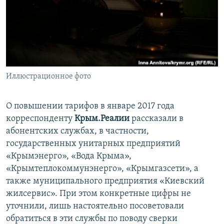
ПРИСОЕДИНЯЙТЕСЬ!
ПОБЕДИТЕЛЕЙ НЕ СУДЯТ?
КРЫМ.НЕПОКОРЕННЫЙ
ELIFBE
УКРАИНСКАЯ ПРОБЛЕМА КРЫМА
Все сайты RFE/RL
Иллюстрационное фото
О повышении тарифов в январе 2017 года
корреспонденту
Крым.Реалии
рассказали в
абонентских службах, в частности,
государственных унитарных предприятий
«Крымэнерго», «Вода Крыма»,
«Крымтеплокоммунэнерго», «Крымгазсети», а
также муниципального предприятия «Киевский
жилсервис». При этом конкретные цифры не
уточнили, лишь настоятельно посоветовали
обратиться в эти службы по поводу сверки