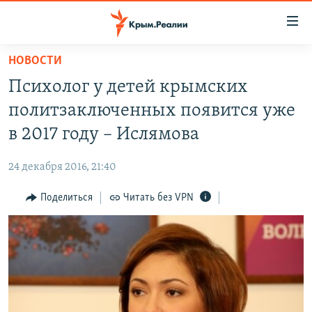
Доступность
ссылки
Вернуться
НОВОСТИ
к
НОВОСТИ
Психолог у детей крымских
основному
СПЕЦПРОЕКТЫ
содержанию
политзаключенных появится уже
ВОДА
Вернутся
ГРУЗ 200
в 2017 году – Ислямова
к
ИСТОРИЯ
КАРТА ВОЕННЫХ ОБЪЕКТОВ КРЫМА
главной
24 декабря 2016, 21:40
ЕЩЕ
11 ЛЕТ ОККУПАЦИИ КРЫМА. 11 ИСТОРИЙ СОПРОТИВЛЕНИЯ
навигации
Вернутся
Поделиться
Читать без VPN
РАДІО СВОБОДА
ИНТЕРАКТИВ
к
КАК ОБОЙТИ БЛОКИРОВКУ
ИНФОГРАФИКА
поиску
ТЕЛЕПРОЕКТ КРЫМ.РЕАЛИИ
Українською
СОВЕТЫ ПРАВОЗАЩИТНИКОВ
Qırımtatar
ПРОПАВШИЕ БЕЗ ВЕСТИ