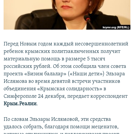
ПРИСОЕДИНЯЙТЕСЬ!
ПОБЕДИТЕЛЕЙ НЕ СУДЯТ?
КРЫМ.НЕПОКОРЕННЫЙ
ELIFBE
УКРАИНСКАЯ ПРОБЛЕМА КРЫМА
Перед Новым годом каждый несовершеннолетний
Все сайты RFE/RL
ребенок крымских политзаключенных получит
материальную помощь в размере 5 тысяч
российских рублей. Об этом сообщила член совета
проекта «Бизим балалар» («Наши дети») Эльзара
Ислямова во время девятой встречи участников
объединения «Крымская солидарность» в
Симферополе 24 декабря, передает корреспондент
Крым.Реалии
.
По словам Эльзары Ислямовой, эти средства
удалось собрать, благодаря помощи меценатов,