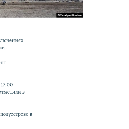
ключениях
ия.
онт
 17:00
отметили в
полуострове в