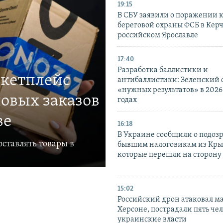
19:15
В СБУ заявили о поражении 
береговой охраны ФСБ в Керч
российском Ярославле
17:40
Разработка баллистики и
ркетплейс
антибаллистики: Зеленский
«нужных результатов» в 2026
овых заказов
годах
ве
16:18
В Украине сообщили о подоз
ставлять товары в
бывшим налоговикам из Кры
которые перешли на сторону
15:02
Российский дрон атаковал м
Херсоне, пострадали пять чел
украинские власти