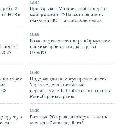
18:44
кораблей
При взрыве в Москве погиб генерал-
и и НПЗ в
майор армии РФ Плохотнюк и зять
главкома ВКС – российские медиа
16:55
Возле нефтяного танкера в Ормузском
 ожидает
проливе произошли два взрыва –
-2027
UKMTO
15:40
рении трем
Нидерланды не могут предоставить
ма,
Украине дополнительные
 РФ
перехватчики Patriot из своих запасов –
Минобороны страны
14:30
аршрутку в
Военные РФ проводят вторые за день
овек –
учения в Оливе под Ялтой