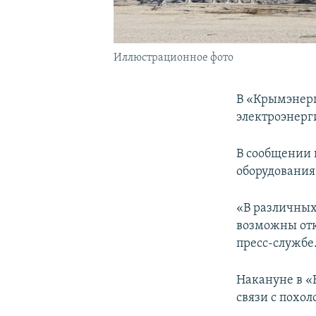
Иллюстрационное фото
В «Крымэнерг
электроэнерг
В сообщении 
оборудования
«В различных
возможны отк
пресс-службе
Накануне в «
связи с похо