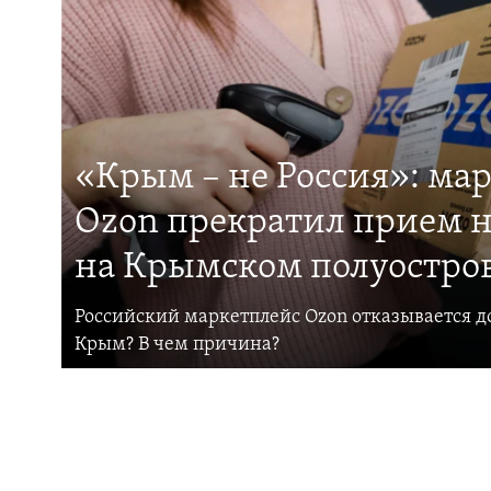
«Крым – не Россия»: ма
Ozon прекратил прием н
на Крымском полуостро
Российский маркетплейс Ozon отказывается до
Крым? В чем причина?