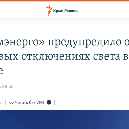
энерго» предупредило 
вых отключениях света в
е
, 08:20
ся
Читать без VPN