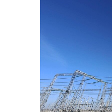
ПОБЕДИТЕЛЕЙ НЕ СУДЯТ?
КРЫМ.НЕПОКОРЕННЫЙ
ELIFBE
УКРАИНСКАЯ ПРОБЛЕМА КРЫМА