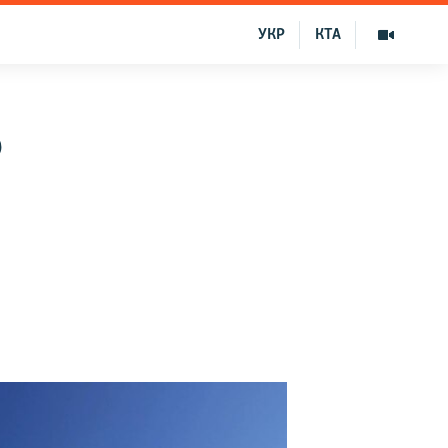
УКР
КТА
о