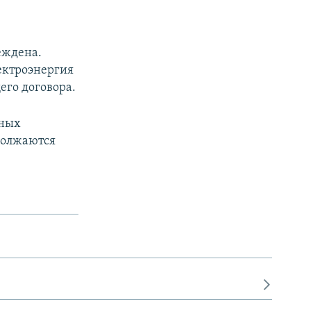
еждена.
лектроэнергия
его договора.
рных
одолжаются